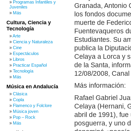
Programas Infantiles y
Granada, Antonio C
Juveniles
Más
los fondos docume
muerte de Federico
Cultura, Ciencia y
Tecnología
Fuentevaqueros du
Arte
Estudiantes. Su am
Ciencia y Naturaleza
publica la Diputa
Cine
Espectáculos
Celaya a Lorca y s
Libros
de la Santa, infor
Practicar Español
Tecnología
12/08/2008, Canal 
Más
Más información:
Música en Andalucía
Clásica
Rafael Gabriel Ju
Copla
Celaya (Hernani, 
Flamenco y Folclore
Música joven
abril de 1991), fue
Pop – Rock
posguerra, y uno 
Más