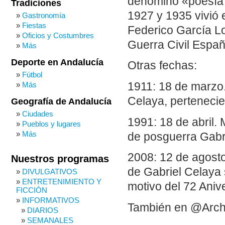
denominó «poesía 
Tradiciones
1927 y 1935 vivió 
Gastronomía
Fiestas
Federico García Lo
Oficios y Costumbres
Guerra Civil Españ
Más
Deporte en Andalucía
Otras fechas:
Fútbol
1911: 18 de marzo
Más
Celaya, pertenecie
Geografía de Andalucía
Ciudades
1991: 18 de abril.
Pueblos y lugares
Más
de posguerra Gabr
2008: 12 de agost
Nuestros programas
de Gabriel Celaya
DIVULGATIVOS
ENTRETENIMIENTO Y
motivo del 72 Aniv
FICCIÓN
INFORMATIVOS
También en @Arch
DIARIOS
SEMANALES