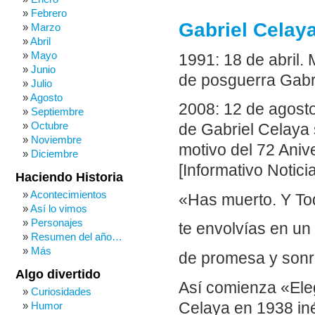
Febrero
Gabriel Celaya
Marzo
Abril
Mayo
1991: 18 de abril.
Junio
de posguerra Gab
Julio
Agosto
2008: 12 de agost
Septiembre
Octubre
de Gabriel Celaya
Noviembre
motivo del 72 Aniv
Diciembre
[Informativo Notici
Haciendo Historia
Acontecimientos
«Has muerto. Y To
Así lo vimos
Personajes
te envolvías en un
Resumen del año…
Más
de promesa y sonr
Algo divertido
Así comienza «Eleg
Curiosidades
Celaya en 1938 iné
Humor