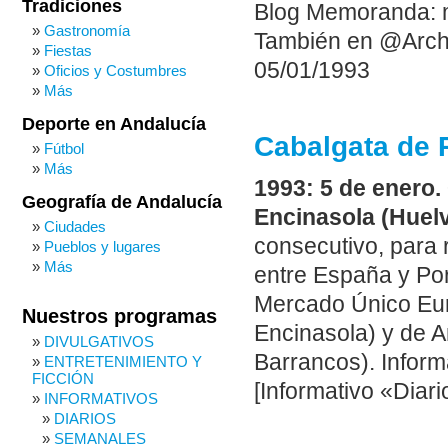
Tradiciones
Blog Memoranda: 
Gastronomía
También en @Arch
Fiestas
05/01/1993
Oficios y Costumbres
Más
Deporte en Andalucía
Cabalgata de 
Fútbol
Más
1993: 5 de enero.
Geografía de Andalucía
Encinasola (Huelv
Ciudades
consecutivo, para 
Pueblos y lugares
Más
entre España y Por
Mercado Único Eur
Nuestros programas
Encinasola) y de 
DIVULGATIVOS
Barrancos). Inform
ENTRETENIMIENTO Y
FICCIÓN
[Informativo «Diari
INFORMATIVOS
DIARIOS
SEMANALES