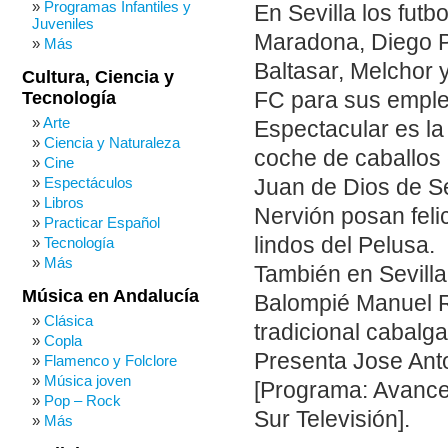
Programas Infantiles y
En Sevilla los futb
Juveniles
Maradona, Diego P
Más
Baltasar, Melchor y
Cultura, Ciencia y
FC para sus emplea
Tecnología
Arte
Espectacular es la
Ciencia y Naturaleza
coche de caballos c
Cine
Espectáculos
Juan de Dios de Sev
Libros
Nervión posan fel
Practicar Español
lindos del Pelusa.
Tecnología
Más
También en Sevilla
Música en Andalucía
Balompié Manuel 
Clásica
tradicional cabalga
Copla
Presenta Jose Ant
Flamenco y Folclore
Música joven
[Programa: Avance 
Pop – Rock
Sur Televisión].
Más