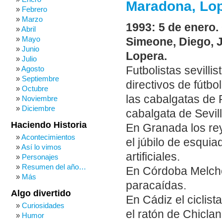
Maradona, Lop
Febrero
Marzo
1993: 5 de enero
Abril
Mayo
Simeone, Diego, 
Junio
Lopera.
Julio
Futbolistas sevillis
Agosto
Septiembre
directivos de fútb
Octubre
las cabalgatas de 
Noviembre
Diciembre
cabalgata de Sevil
Haciendo Historia
En Granada los re
Acontecimientos
el júbilo de esqui
Así lo vimos
artificiales.
Personajes
Resumen del año…
En Córdoba Melcho
Más
paracaídas.
Algo divertido
En Cádiz el cicli
Curiosidades
el ratón de Chiclan
Humor