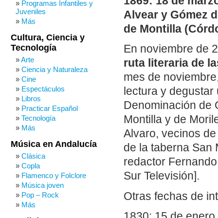
1869: 18 de marzo
Programas Infantiles y
Juveniles
Alvear y Gómez de 
Más
de Montilla (Córd
Cultura, Ciencia y
Tecnología
En noviembre de 2
Arte
ruta literaria de l
Ciencia y Naturaleza
mes de noviembre, 
Cine
Espectáculos
lectura y degustar
Libros
Denominación de O
Practicar Español
Montilla y de Moril
Tecnología
Más
Alvaro, vecinos de
Música en Andalucía
de la taberna San 
Clásica
redactor Fernando
Copla
Sur Televisión].
Flamenco y Folclore
Música joven
Otras fechas de in
Pop – Rock
Más
1830: 15 de enero.