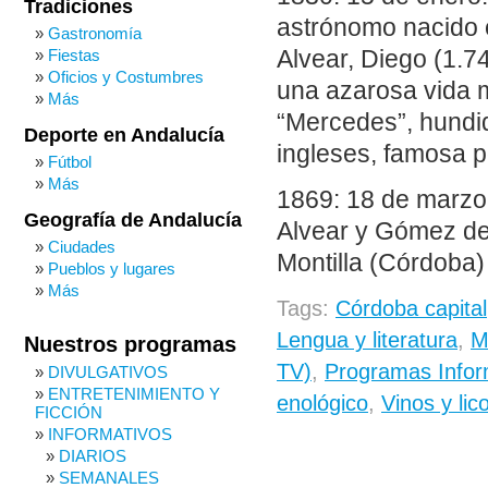
Tradiciones
astrónomo nacido e
Gastronomía
Fiestas
Alvear, Diego (1.7
Oficios y Costumbres
una azarosa vida mi
Más
“Mercedes”, hundid
Deporte en Andalucía
ingleses, famosa 
Fútbol
Más
1869: 18 de marzo.
Geografía de Andalucía
Alvear y Gómez de l
Ciudades
Montilla (Córdoba)
Pueblos y lugares
Más
Tags:
Córdoba capital
Lengua y literatura
,
M
Nuestros programas
TV)
,
Programas Infor
DIVULGATIVOS
ENTRETENIMIENTO Y
enológico
,
Vinos y lic
FICCIÓN
INFORMATIVOS
DIARIOS
SEMANALES