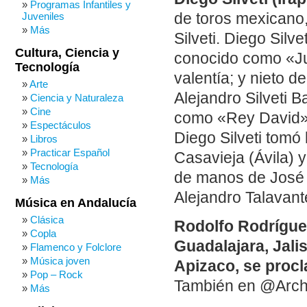
Programas Infantiles y
Juveniles
de toros mexicano, 
Más
Silveti. Diego Silv
Cultura, Ciencia y
conocido como «Ju
Tecnología
valentía; y nieto d
Arte
Alejandro Silveti B
Ciencia y Naturaleza
Cine
como «Rey David» 
Espectáculos
Diego Silveti tomó 
Libros
Practicar Español
Casavieja (Ávila) y
Tecnología
de manos de José 
Más
Alejandro Talavant
Música en Andalucía
Clásica
Rodolfo Rodrígue
Copla
Guadalajara, Jali
Flamenco y Folclore
Música joven
Apizaco, se procl
Pop – Rock
También en @Arch
Más