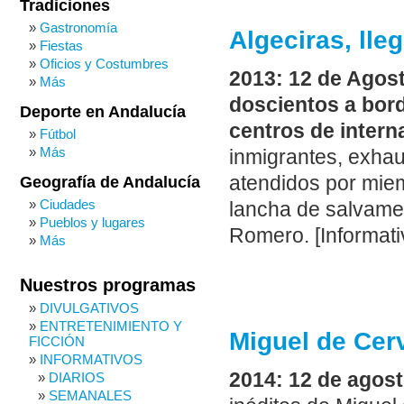
Tradiciones
Gastronomía
Algeciras, ll
Fiestas
Oficios y Costumbres
2013: 12 de Agost
Más
doscientos a bor
Deporte en Andalucía
centros de intern
Fútbol
Más
inmigrantes, exhau
atendidos por mie
Geografía de Andalucía
Ciudades
lancha de salvamen
Pueblos y lugares
Romero. [Informati
Más
Nuestros programas
DIVULGATIVOS
ENTRETENIMIENTO Y
Miguel de Cer
FICCIÓN
INFORMATIVOS
2014: 12 de agos
DIARIOS
SEMANALES