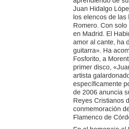
aprendiendo de su 
Juan Hidalgo Lópe
los elencos de la
Romero. Con solo 
en Madrid. El Hab
amor al cante, ha 
guitarra». Ha aco
Fosforito, a Moren
primer disco, «Jua
artista galardonad
específicamente po
de 2006 anuncia su
Reyes Cristianos 
conmemoración del
Flamenco de Córd