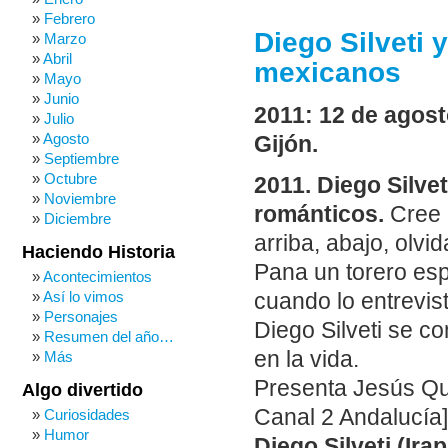
Febrero
Diego Silveti 
Marzo
Abril
mexicanos
Mayo
Junio
2011: 12 de agosto
Julio
Agosto
Gijón.
Septiembre
Octubre
2011. Diego Silve
Noviembre
románticos.
Cree 
Diciembre
arriba, abajo, olv
Haciendo Historia
Pana un torero esp
Acontecimientos
Así lo vimos
cuando lo entrevist
Personajes
Diego Silveti se c
Resumen del año…
en la vida.
Más
Presenta Jesús Qu
Algo divertido
Canal 2 Andalucía]
Curiosidades
Humor
Diego Silveti (Ir