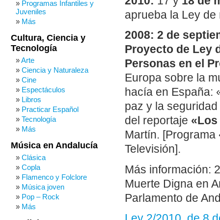
2010:
17 y
18 de 
Programas Infantiles y
Juveniles
aprueba la Ley de 
Más
2008: 2 de septie
Cultura, Ciencia y
Tecnología
Proyecto de Ley d
Arte
Personas en el P
Ciencia y Naturaleza
Europa sobre la mu
Cine
Espectáculos
hacía en España: «
Libros
paz y la seguridad
Practicar Español
del reportaje
«Los 
Tecnología
Más
Martín. [Programa 
Música en Andalucía
Televisión].
Clásica
Copla
Más información: 2
Flamenco y Folclore
Muerte Digna en An
Música joven
Parlamento de And
Pop – Rock
Más
Ley 2/2010, de 8 d