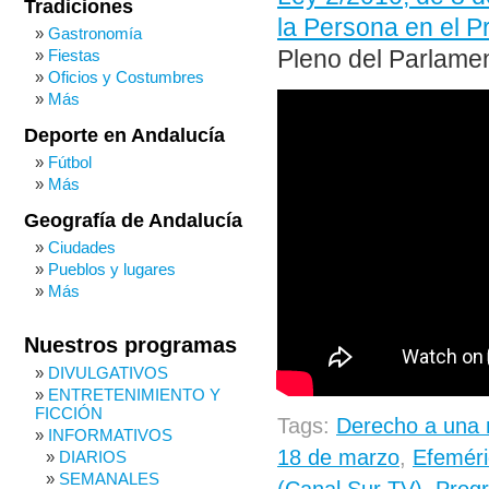
Tradiciones
la Persona en el P
Gastronomía
Fiestas
Pleno del Parlamen
Oficios y Costumbres
Más
Deporte en Andalucía
Fútbol
Más
Geografía de Andalucía
Ciudades
Pueblos y lugares
Más
Nuestros programas
DIVULGATIVOS
ENTRETENIMIENTO Y
FICCIÓN
Tags:
Derecho a una 
INFORMATIVOS
18 de marzo
,
Efeméri
DIARIOS
SEMANALES
(Canal Sur TV)
,
Progr