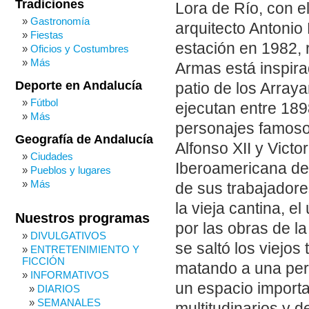
Tradiciones
Lora de Río, con el
Gastronomía
arquitecto Antonio 
Fiestas
estación en 1982,
Oficios y Costumbres
Más
Armas está inspira
Deporte en Andalucía
patio de los Array
Fútbol
ejecutan entre 18
Más
personajes famosos
Geografía de Andalucía
Alfonso XII y Victo
Ciudades
Iberoamericana de 
Pueblos y lugares
Más
de sus trabajador
la vieja cantina, e
Nuestros programas
por las obras de l
DIVULGATIVOS
se saltó los viejos
ENTRETENIMIENTO Y
FICCIÓN
matando a una per
INFORMATIVOS
un espacio importa
DIARIOS
SEMANALES
multitudinarios y 