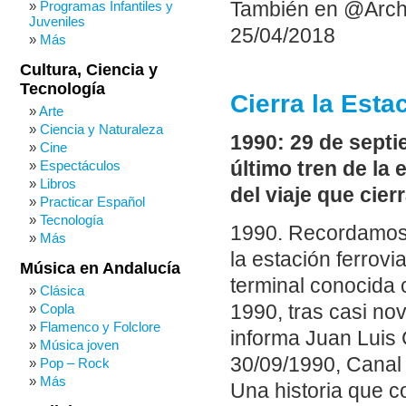
También en @Arch
Programas Infantiles y
Juveniles
25/04/2018
Más
Cultura, Ciencia y
Tecnología
Cierra la Esta
Arte
Ciencia y Naturaleza
1990: 29 de septi
Cine
último tren de la 
Espectáculos
Libros
del viaje que cier
Practicar Español
Tecnología
1990. Recordamos 
Más
la estación ferrovi
Música en Andalucía
terminal conocida
Clásica
1990, tras casi no
Copla
Flamenco y Folclore
informa Juan Luis
Música joven
30/09/1990, Canal 
Pop – Rock
Más
Una historia que c