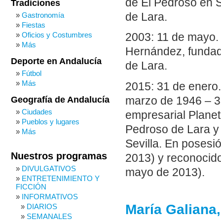
de El Pedroso en Se
Tradiciones
de Lara.
Gastronomía
Fiestas
Oficios y Costumbres
2003: 11 de mayo.
Más
Hernández, fundado
Deporte en Andalucía
de Lara.
Fútbol
Más
2015: 31 de enero
marzo de 1946 – 3
Geografía de Andalucía
Ciudades
empresarial Planet
Pueblos y lugares
Pedroso de Lara y
Más
Sevilla. En posesi
Nuestros programas
2013) y reconocido
DIVULGATIVOS
mayo de 2013).
ENTRETENIMIENTO Y
FICCIÓN
INFORMATIVOS
María Galiana,
DIARIOS
SEMANALES