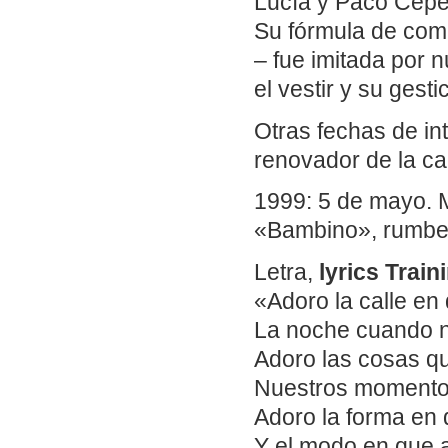
Lucía y Paco Cepe
Su fórmula de comb
– fue imitada por 
el vestir y su gesti
Otras fechas de in
renovador de la ca
1999: 5 de mayo. M
«Bambino», rumber
Letra,
lyrics Trai
«Adoro la calle en
La noche cuando 
Adoro las cosas q
Nuestros momentos 
Adoro la forma en 
Y el modo en que 