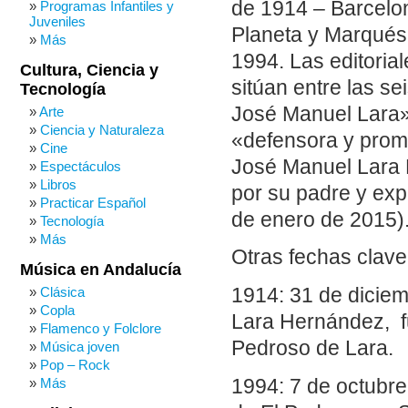
de 1914 – Barcelon
Programas Infantiles y
Juveniles
Planeta y Marqués 
Más
1994. Las editoria
Cultura, Ciencia y
sitúan entre las s
Tecnología
José Manuel Lara» 
Arte
Ciencia y Naturaleza
«defensora y promo
Cine
José Manuel Lara B
Espectáculos
Libros
por su padre y exp
Practicar Español
de enero de 2015)
Tecnología
Más
Otras fechas clave
Música en Andalucía
1914: 31 de diciem
Clásica
Copla
Lara Hernández, fu
Flamenco y Folclore
Pedroso de Lara.
Música joven
Pop – Rock
1994: 7 de octubre
Más