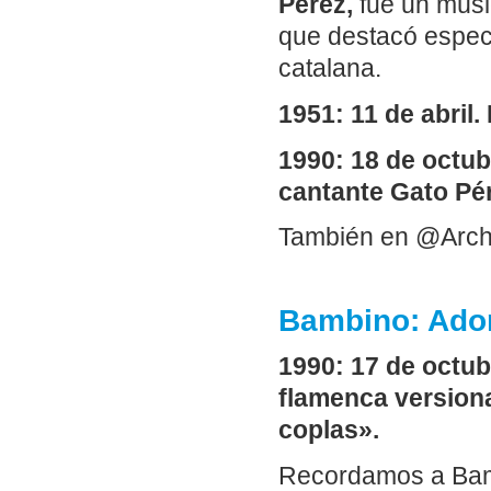
Pérez,
fue un músi
que destacó espec
catalana.
1951: 11 de abril
1990: 18 de octub
cantante Gato Pé
También en @Arch
Bambino: Ado
1990: 17 de octu
flamenca version
coplas».
Recordamos a Bamb