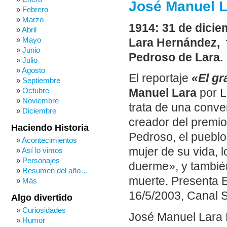
José Manuel La
Febrero
Marzo
1914: 31 de dicie
Abril
Mayo
Lara Hernández, f
Junio
Pedroso de Lara.
Julio
Agosto
El reportaje
«El gr
Septiembre
Octubre
Manuel Lara
por L
Noviembre
trata de una conve
Diciembre
creador del premio
Haciendo Historia
Pedroso, el pueblo
Acontecimientos
mujer de su vida, l
Así lo vimos
Personajes
duerme», y también
Resumen del año…
muerte. Presenta E
Más
16/5/2003, Canal S
Algo divertido
Curiosidades
José Manuel Lara 
Humor