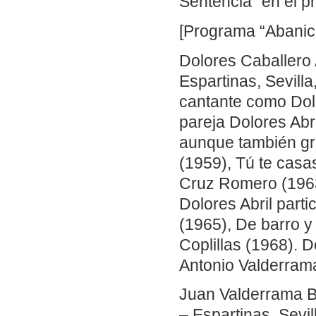
Sentencia” en el 
[Programa “Abanico
Dolores Caballero 
Espartinas, Sevill
cantante como Dolo
pareja Dolores Abr
aunque también gra
(1959), Tú te casas
Cruz Romero (1963
Dolores Abril parti
(1965), De barro y 
Coplillas (1968). 
Antonio Valderram
Juan Valderrama B
– Espartinas, Sevil