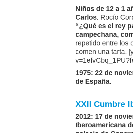
Niños de 12 a 1 a
Carlos.
Rocío Cord
“¿Qué es el rey p
campechana, com
repetido entre los
comen una tarta. 
v=1efvCbq_1PU?fe
1975: 22 de novi
de España.
XXII Cumbre I
2012: 17 de novie
Iberoamericana de