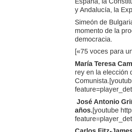
España, la Constitu
y Andalucía, la Ex
Simeón de Bulgaria,
momento de la proc
democracia.
[«75 voces para un
María Teresa Ca
rey en la elección 
Comunista.[youtu
feature=player_d
José Antonio Gr
años.
[youtube ht
feature=player_d
Carlos Fitz-Jame