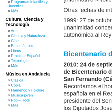
Programas Infantiles y
Juveniles
Otras fechas de in
Más
Cultura, Ciencia y
1999: 27 de octub
Tecnología
unanimidad concede
Arte
autonómica al Rey 
Ciencia y Naturaleza
Cine
Espectáculos
Libros
Bicentenario d
Practicar Español
Tecnología
2010: 24 de septi
Más
de Bicentenario d
Música en Andalucía
San Fernando (Cá
Clásica
Copla
Recordamos el hom
Flamenco y Folclore
española en el Rea
Música joven
presidente del Sen
Pop – Rock
Más
los Diputados José