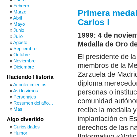
Febrero
Primera medal
Marzo
Abril
Carlos I
Mayo
Junio
1999: 4 de noviem
Julio
Agosto
Medalla de Oro de
Septiembre
Octubre
El presidente de l
Noviembre
miembros de la Mes
Diciembre
Zarzuela de Madrid
Haciendo Historia
diploma merecedor
Acontecimientos
Así lo vimos
personas o instituc
Personajes
comunidad autónom
Resumen del año…
recibe la medalla 
Más
implantación en E
Algo divertido
derechos de las n
Curiosidades
Humor
[Informativo «Notic