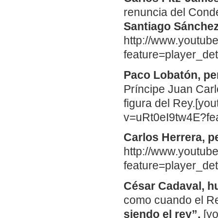
renuncia del Cond
Santiago Sánchez 
http://www.youtu
feature=player_d
Paco Lobatón, per
Príncipe Juan Carl
figura del Rey.[yo
v=uRt0eI9tw4E?fe
Carlos Herrera, p
http://www.youtu
feature=player_d
César Cadaval, h
como cuando el Rey
siendo el rey”.
[y