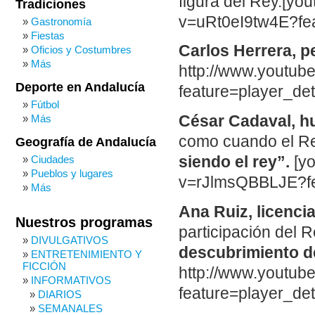
figura del Rey.[yo
Tradiciones
v=uRt0eI9tw4E?fe
Gastronomía
Fiestas
Carlos Herrera, p
Oficios y Costumbres
Más
http://www.youtu
Deporte en Andalucía
feature=player_d
Fútbol
César Cadaval, h
Más
como cuando el Rey
Geografía de Andalucía
siendo el rey”.
[y
Ciudades
Pueblos y lugares
v=rJlmsQBBLJE?fe
Más
Ana Ruiz, licenci
Nuestros programas
participación del
DIVULGATIVOS
descubrimiento d
ENTRETENIMIENTO Y
FICCIÓN
http://www.youtu
INFORMATIVOS
feature=player_d
DIARIOS
SEMANALES