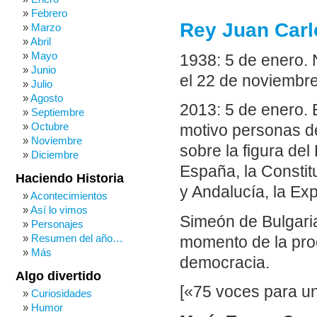
Febrero
Rey Juan Carl
Marzo
Abril
Mayo
1938: 5 de enero.
Junio
el 22 de noviembre
Julio
Agosto
2013: 5 de enero. 
Septiembre
Octubre
motivo personas de
Noviembre
sobre la figura del
Diciembre
España, la Constitu
Haciendo Historia
y Andalucía, la Ex
Acontecimientos
Así lo vimos
Simeón de Bulgaria,
Personajes
Resumen del año…
momento de la proc
Más
democracia.
Algo divertido
[«75 voces para un
Curiosidades
Humor