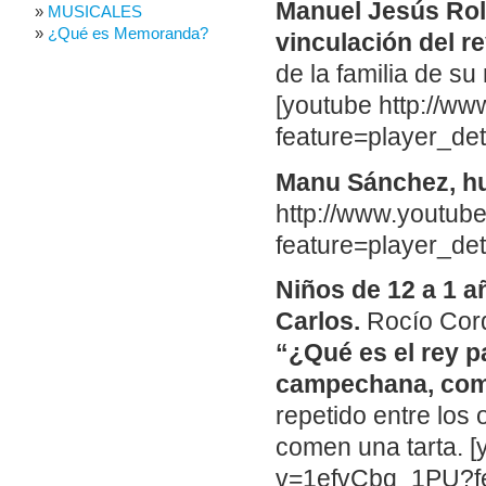
Manuel Jesús Rol
MUSICALES
¿Qué es Memoranda?
vinculación del r
de la familia de 
[youtube http://w
feature=player_d
Manu Sánchez, hu
http://www.youtu
feature=player_d
Niños de 12 a 1 a
Carlos.
Rocío Cord
“¿Qué es el rey p
campechana, com
repetido entre los
comen una tarta. 
v=1efvCbq_1PU?fe