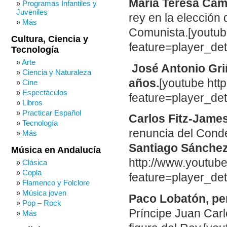
María Teresa Ca
Programas Infantiles y
Juveniles
rey en la elección 
Más
Comunista.[youtu
Cultura, Ciencia y
feature=player_d
Tecnología
Arte
José Antonio Gr
Ciencia y Naturaleza
años.
[youtube ht
Cine
Espectáculos
feature=player_d
Libros
Practicar Español
Carlos Fitz-Jame
Tecnología
renuncia del Cond
Más
Santiago Sánchez 
Música en Andalucía
http://www.youtu
Clásica
Copla
feature=player_d
Flamenco y Folclore
Música joven
Paco Lobatón, per
Pop – Rock
Príncipe Juan Carl
Más