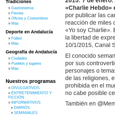
2015: 7 de enero. 
Tradiciones
«Charlie Hebdo» e
Gastronomía
Fiestas
por publicar las c
Oficios y Costumbres
reacción de miles
Más
«Yo soy Charlie». 
Deporte en Andalucía
la libertad de exp
Fútbol
Más
10/1/2015, Canal S
Geografía de Andalucía
El conocido semana
Ciudades
por sus controvert
Pueblos y lugares
Más
personajes o tema
de las religiones,
Nuestros programas
prohibida en el m
DIVULGATIVOS
no cabe posible c
ENTRETENIMIENTO Y
FICCIÓN
INFORMATIVOS
También en @Me
DIARIOS
SEMANALES