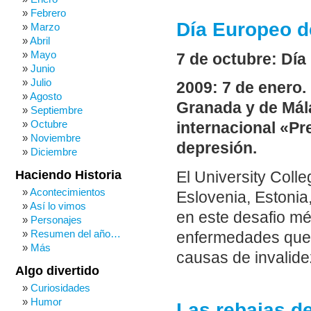
Febrero
Día Europeo d
Marzo
Abril
Mayo
7 de octubre: Día
Junio
Julio
2009: 7 de enero.
Agosto
Granada y de Mála
Septiembre
Octubre
internacional «Pr
Noviembre
depresión.
Diciembre
Haciendo Historia
El University Coll
Acontecimientos
Eslovenia, Estonia
Así lo vimos
en este desafio mé
Personajes
Resumen del año…
enfermedades que s
Más
causas de invalid
Algo divertido
Curiosidades
Humor
Las rebajas de