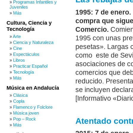
Programas Infantiles y
Juveniles
1995: 7 de enero.
Más
compra que sigue 
Cultura, Ciencia y
Comercio.
Comienz
Tecnología
Arte
1995 con unas pre
Ciencia y Naturaleza
pesetas». Largas c
Cine
como este de Sevil
Espectáculos
Libros
asociaciones de co
Practicar Español
comercios que deb
Tecnología
Más
reducido. Present
Música en Andalucía
se incluyen declar
Clásica
[Informativo «Diari
Copla
Flamenco y Folclore
Música joven
Atentado contr
Pop – Rock
Más