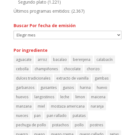
Segundo plato
(1.221)
Últimos programas emitidos:
(2.367)
Buscar Por fecha de emisión
Buscar
Por
fecha
Por ingrediente
de
aguacate
arroz
bacalao
berenjena
calabacín
emisión
cebolla
champiñones
chocolate
chorizo
dulces tradicionales
extracto de vainilla
gambas
garbanzos
guisantes
guisos
harina
huevo
huevos
langostinos
leche
limon
maicena
manzana
miel
mostaza americana
naranja
nueces
pan
pan rallado
patatas
pechuga de pollo
pistachos
pollo
postres
puerro
queso
queso crema
queso rallado
setas