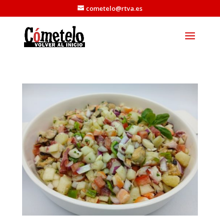
cometelo@rtva.es