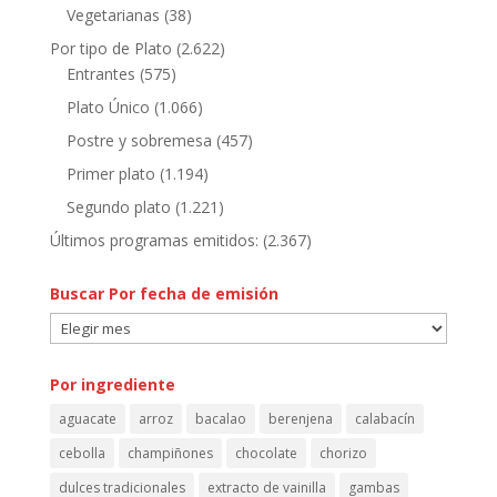
Vegetarianas
(38)
Por tipo de Plato
(2.622)
Entrantes
(575)
Plato Único
(1.066)
Postre y sobremesa
(457)
Primer plato
(1.194)
Segundo plato
(1.221)
Últimos programas emitidos:
(2.367)
Buscar Por fecha de emisión
Buscar
Por
fecha
Por ingrediente
de
aguacate
arroz
bacalao
berenjena
calabacín
emisión
cebolla
champiñones
chocolate
chorizo
dulces tradicionales
extracto de vainilla
gambas