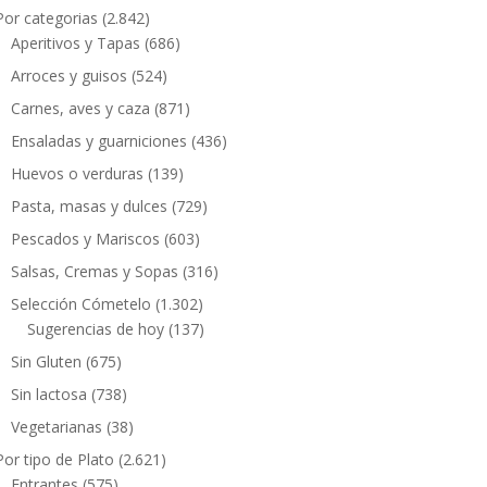
Por categorias
(2.842)
Aperitivos y Tapas
(686)
Arroces y guisos
(524)
Carnes, aves y caza
(871)
Ensaladas y guarniciones
(436)
Huevos o verduras
(139)
Pasta, masas y dulces
(729)
Pescados y Mariscos
(603)
Salsas, Cremas y Sopas
(316)
Selección Cómetelo
(1.302)
Sugerencias de hoy
(137)
Sin Gluten
(675)
Sin lactosa
(738)
Vegetarianas
(38)
Por tipo de Plato
(2.621)
Entrantes
(575)