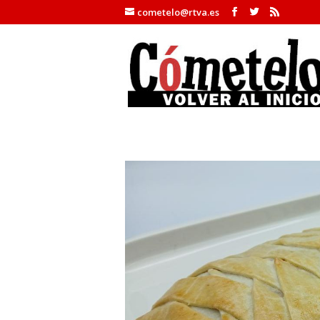
cometelo@rtva.es