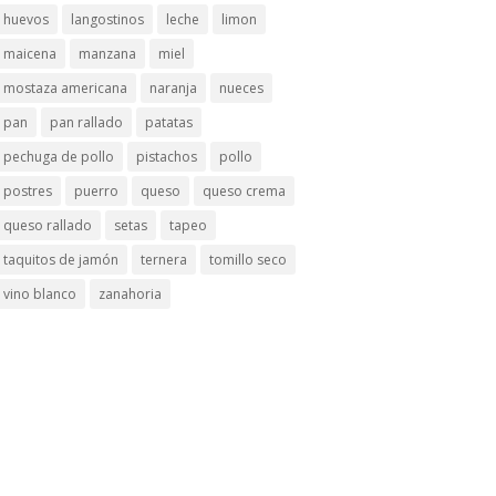
huevos
langostinos
leche
limon
maicena
manzana
miel
mostaza americana
naranja
nueces
pan
pan rallado
patatas
pechuga de pollo
pistachos
pollo
postres
puerro
queso
queso crema
queso rallado
setas
tapeo
taquitos de jamón
ternera
tomillo seco
vino blanco
zanahoria