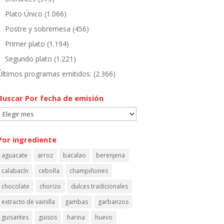
Plato Único
(1.066)
Postre y sobremesa
(456)
Primer plato
(1.194)
Segundo plato
(1.221)
Últimos programas emitidos:
(2.366)
Buscar Por fecha de emisión
Buscar
Por
fecha
Por ingrediente
de
aguacate
arroz
bacalao
berenjena
emisión
calabacín
cebolla
champiñones
chocolate
chorizo
dulces tradicionales
extracto de vainilla
gambas
garbanzos
guisantes
guisos
harina
huevo