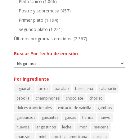
Plato Único
(1.066)
Postre y sobremesa
(457)
Primer plato
(1.194)
Segundo plato
(1.221)
Últimos programas emitidos:
(2.367)
Buscar Por fecha de emisión
Buscar
Por
fecha
Por ingrediente
de
aguacate
arroz
bacalao
berenjena
calabacín
emisión
cebolla
champiñones
chocolate
chorizo
dulces tradicionales
extracto de vainilla
gambas
garbanzos
guisantes
guisos
harina
huevo
huevos
langostinos
leche
limon
maicena
manzana
miel
mostaza americana
naranja