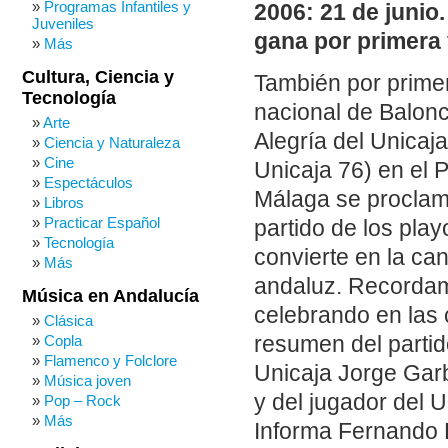
Programas Infantiles y
2006: 21 de junio
Juveniles
gana por primera 
Más
Cultura, Ciencia y
También por prime
Tecnología
nacional de Balonc
Arte
Alegría del Unicaj
Ciencia y Naturaleza
Cine
Unicaja 76) en el 
Espectáculos
Málaga se proclam
Libros
Practicar Español
partido de los play
Tecnología
convierte en la ca
Más
andaluz. Recordamos
Música en Andalucía
celebrando en las c
Clásica
resumen del partid
Copla
Flamenco y Folclore
Unicaja Jorge Garb
Música joven
y del jugador del 
Pop – Rock
Más
Informa Fernando D