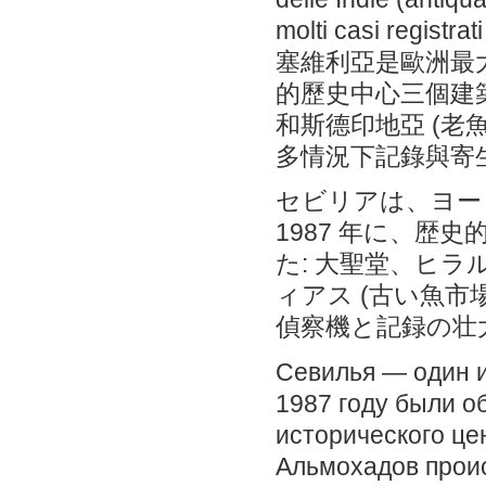
molti casi registrat
塞維利亞是歐洲最大
的歷史中心三個建築
和斯德印地亞 (老魚市
多情況下記錄與寄
セビリアは、ヨー
1987 年に、歴
た: 大聖堂、ヒ
ィアス (古い魚市場や
偵察機と記録の壮
Севилья — один и
1987 году были о
исторического цен
Альмохадов проис