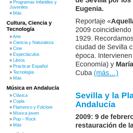
de Sevilla por los
Programas Infantiles y
Juveniles
Eugenia.
Más
Reportaje «
Aquell
Cultura, Ciencia y
2009 coincidiendo 
Tecnología
Arte
1929. Recordamos 
Ciencia y Naturaleza
ciudad de Sevilla 
Cine
Espectáculos
época. Interviene
Libros
Economía) y
Marí
Practicar Español
Cuba
(más…)
Tecnología
Más
Música en Andalucía
Sevilla y la P
Clásica
Copla
Andalucía
Flamenco y Folclore
Música joven
2009: 9 de febrer
Pop – Rock
restauración de l
Más