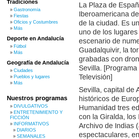
Tradiciones
La Plaza de España 
Gastronomía
Iberoamericana de
Fiestas
de la ciudad. Es un
Oficios y Costumbres
Más
uno de los lugares
Deporte en Andalucía
escenario de numer
Fútbol
Guadalquivir, la t
Más
grabadas con dron
Geografía de Andalucía
Sevilla. [Programa
Ciudades
Televisión]
Pueblos y lugares
Más
Sevilla, capital de
Nuestros programas
históricos de Euro
DIVULGATIVOS
Humanidad tres edif
ENTRETENIMIENTO Y
con la Giralda, lo
FICCIÓN
INFORMATIVOS
Archivo de Indias 
DIARIOS
espectaculares, e
SEMANALES