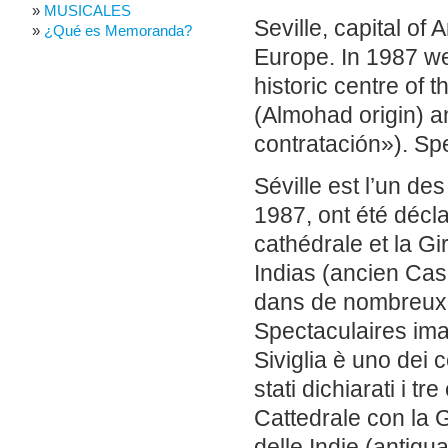
MUSICALES
Seville, capital of 
¿Qué es Memoranda?
Europe. In 1987 we
historic centre of t
(Almohad origin) a
contratación»). Sp
Séville est l’un de
1987, ont été déclar
cathédrale et la Gi
Indias (ancien Cas
dans de nombreux 
Spectaculaires ima
Siviglia è uno dei 
stati dichiarati i tr
Cattedrale con la G
delle Indie (antiqu