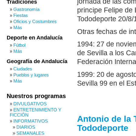
jornada de las com
Tradiciones
principe Felipe de
Gastronomía
Fiestas
Tododeporte 20/8/1
Oficios y Costumbres
Más
Otras fechas de in
Deporte en Andalucía
1994: 27 de noviem
Fútbol
Más
de Sevilla a los C
Federación Interna
Geografía de Andalucía
Ciudades
1999: 20 de agosto
Pueblos y lugares
Más
Sevilla 99 en el Es
Nuestros programas
DIVULGATIVOS
ENTRETENIMIENTO Y
FICCIÓN
Antonio de la 
INFORMATIVOS
Tododeporte
DIARIOS
SEMANALES