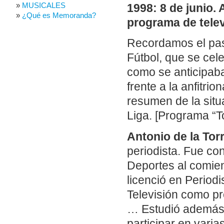
MUSICALES
1998: 8 de junio.
¿Qué es Memoranda?
programa de telev
Recordamos el pas
Fútbol, que se cele
como se anticipaba,
frente a la anfitri
resumen de la situa
Liga. [Programa “T
Antonio de la Tor
periodista. Fue c
Deportes al comie
licenció en Period
Televisión como pr
… Estudió además e
participar en varia