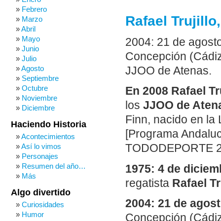
Febrero
Rafael Trujillo
Marzo
Abril
Mayo
2004: 21 de agosto.
Junio
Concepción (Cádiz)
Julio
Agosto
JJOO de Atenas.
Septiembre
Octubre
En 2008 Rafael Truj
Noviembre
los
JJOO de Aten
Diciembre
Finn, nacido en la
Haciendo Historia
[Programa Andaluces
Acontecimientos
Así lo vimos
TODODEPORTE 21/0
Personajes
Resumen del año…
1975: 4 de diciem
Más
regatista
Rafael Tru
Algo divertido
2004: 21 de agosto
Curiosidades
Humor
Concepción (Cádiz