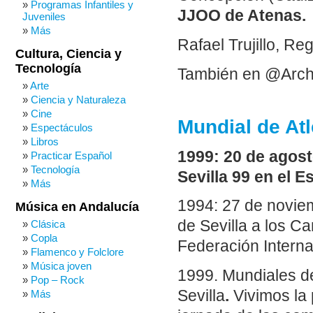
Programas Infantiles y
JJOO de Atenas.
Juveniles
Más
Rafael Trujillo, Re
Cultura, Ciencia y
Tecnología
También en @Arch
Arte
Ciencia y Naturaleza
Cine
Mundial de Atl
Espectáculos
Libros
1999: 20 de agost
Practicar Español
Tecnología
Sevilla 99 en el E
Más
1994: 27 de noviem
Música en Andalucía
de Sevilla a los C
Clásica
Copla
Federación Interna
Flamenco y Folclore
Música joven
1999. Mundiales de
Pop – Rock
Sevilla
.
Vivimos la 
Más