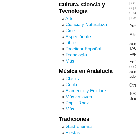
por
Cultura, Ciencia y
equ
Tecnología
ofr
pre
Arte
Ciencia y Naturaleza
Pre
Cine
Más
Espectáculos
Libros
Ser
Practicar Español
TAU
Esp
Tecnología
Más
En 
de 
Música en Andalucía
Ser
ade
Clásica
Copla
Otr
Flamenco y Folclore
196
Música joven
Uni
Pop – Rock
Más
Tradiciones
Gastronomía
Fiestas