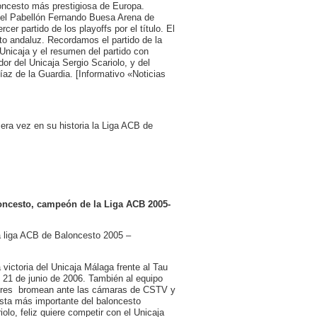
oncesto más prestigiosa de Europa.
n el Pabellón Fernando Buesa Arena de
er partido de los playoffs por el título. El
to andaluz. Recordamos el partido de la
l Unicaja y el resumen del partido con
or del Unicaja Sergio Scariolo, y del
az de la Guardia. [Informativo «Noticias
era vez en su historia la Liga ACB de
aloncesto, campeón de la Liga ACB 2005-
la liga ACB de Baloncesto 2005 –
victoria del Unicaja Málaga frente al Tau
 21 de junio de 2006. También al equipo
gadores bromean ante las cámaras de CSTV y
sta más importante del baloncesto
lo, feliz quiere competir con el Unicaja