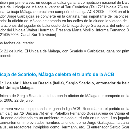
bién por primera vez un equipo andaluz gana la competición nacional de Bal
gría del Unicaja de Málaga al vencer al Tau Cerámica (Tau 72/ Unicaja 76) e
oria. Unicaja Málaga se proclama campeón de la liga ACB 2005 – 2006 en el terc
ador Jorge Garbajosa se convierte en la canasta más importante del balonces
toria: la afición de Málaga celebrando en las calles de la ciudad la victoria de
laraciones del jugador de baloncesto de Unicaja Jorge Garbajosa, del entrenad
ador del Unicaja Walter Herrrman. Presenta Marta Morillo. Informa Fernando Dí
 21/06/2006, Canal Sur Televisión].
as fechas de interés:
6: 21 de junio. El Unicaja de Málaga, con Scariolo y Garbajosa, gana por prim
oncesto.
icaja de Scariolo, Málaga celebra el triunfo de la ACB
1: 1 de abril. Nace en Brescia (Italia), Sergio Scariolo, entrenador de b
del Unicaja Málaga.
Unicaja de Sergio Scariolo celebra con la afición de Málaga ser campeón de 
6. 2006: 22 de junio.
 primera vez un equipo andaluz gana la liga ACB. Recordamos el partido de la 
ámica (Tau 72/ Unicaja 76) en el Pabellón Fernando Buesa Arena de Vitoria el
s la cena celebrando en un ambiente relajado el triunfo en un hotel. Los ju
convierten en improvisados hombres anuncio, como Jorge Garbajosa, la cana
aluz, en redactores intrépidos como Herrmann, etc. El entrenador Sergio Scario