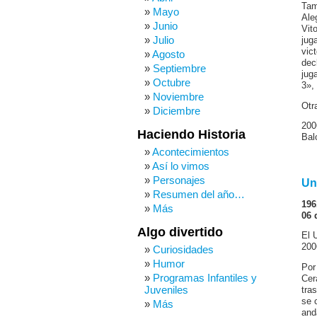
Tam
Mayo
Ale
Junio
Vit
Julio
jug
vic
Agosto
dec
Septiembre
jug
Octubre
3»,
Noviembre
Otr
Diciembre
200
Haciendo Historia
Bal
Acontecimientos
Así lo vimos
Personajes
Un
Resumen del año…
196
Más
06 
Algo divertido
El 
200
Curiosidades
Humor
Por
Programas Infantiles y
Cer
Juveniles
tra
se 
Más
and