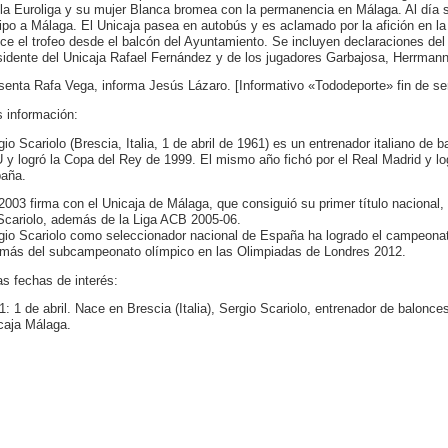
 la Euroliga y su mujer Blanca bromea con la permanencia en Málaga. Al día sigu
ipo a Málaga. El Unicaja pasea en autobús y es aclamado por la afición en la c
ece el trofeo desde el balcón del Ayuntamiento. Se incluyen declaraciones del 
sidente del Unicaja Rafael Fernández y de los jugadores Garbajosa, Herrmann o
senta Rafa Vega, informa Jesús Lázaro. [Informativo «Tododeporte» fin de se
 información:
gio Scariolo (Brescia, Italia, 1 de abril de 1961) es un entrenador italiano de
 y logró la Copa del Rey de 1999. El mismo año fichó por el Real Madrid y l
aña.
2003 firma con el Unicaja de Málaga, que consiguió su primer título nacional,
Scariolo, además de la Liga ACB 2005-06.
gio Scariolo como seleccionador nacional de España ha logrado el campeona
más del subcampeonato olímpico en las Olimpiadas de Londres 2012.
as fechas de interés:
1: 1 de abril. Nace en Brescia (Italia), Sergio Scariolo, entrenador de balon
caja Málaga.