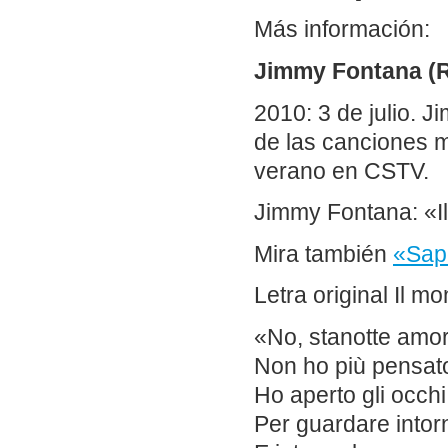
Más información:
Jimmy Fontana (R
2010: 3 de julio. 
de las canciones m
verano en CSTV.
Jimmy Fontana: «I
Mira también
«Sapo
Letra original Il mo
«No, stanotte amo
Non ho più pensato
Ho aperto gli occhi
Per guardare into