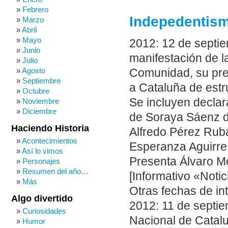
Febrero
Indepedentism
Marzo
Abril
Mayo
2012: 12 de septie
Junio
manifestación de l
Julio
Agosto
Comunidad, su pres
Septiembre
a Cataluña de estr
Octubre
Se incluyen declar
Noviembre
Diciembre
de Soraya Sáenz d
Haciendo Historia
Alfredo Pérez Ruba
Acontecimientos
Esperanza Aguirre
Así lo vimos
Presenta Álvaro Mo
Personajes
Resumen del año…
[Informativo «Notic
Más
Otras fechas de in
Algo divertido
2012: 11 de septie
Curiosidades
Nacional de Catalu
Humor