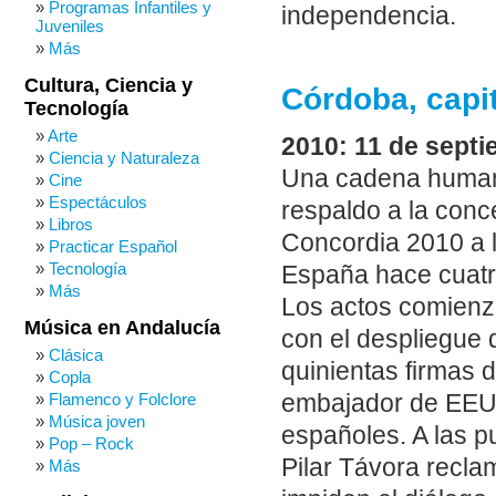
Programas Infantiles y
independencia.
Juveniles
Más
Cultura, Ciencia y
Córdoba, capit
Tecnología
Arte
2010: 11 de septi
Ciencia y Naturaleza
Una cadena humana
Cine
Espectáculos
respaldo a la conc
Libros
Concordia 2010 a 
Practicar Español
Tecnología
España hace cuatr
Más
Los actos comienza
Música en Andalucía
con el despliegue 
Clásica
quinientas firmas d
Copla
embajador de EEUU
Flamenco y Folclore
Música joven
españoles. A las pu
Pop – Rock
Pilar Távora recla
Más