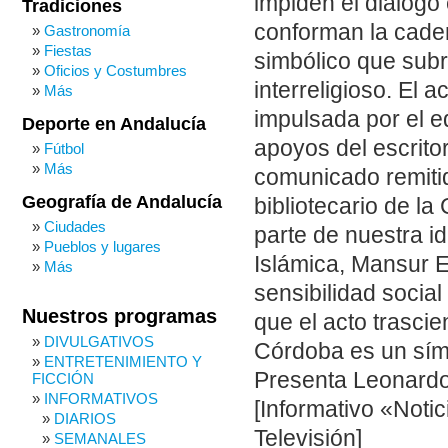
impiden el diálogo
Tradiciones
conforman la cad
Gastronomía
Fiestas
simbólico que subr
Oficios y Costumbres
interreligioso. El 
Más
impulsada por el e
Deporte en Andalucía
apoyos del escrit
Fútbol
Más
comunicado remitid
Geografía de Andalucía
bibliotecario de l
Ciudades
parte de nuestra i
Pueblos y lugares
Islámica, Mansur 
Más
sensibilidad socia
Nuestros programas
que el acto trasci
DIVULGATIVOS
Córdoba es un símb
ENTRETENIMIENTO Y
Presenta Leonardo
FICCIÓN
INFORMATIVOS
[Informativo «Noti
DIARIOS
Televisión]
SEMANALES