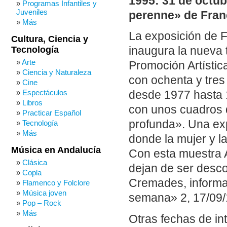
1995: 31 de octub
Programas Infantiles y
Juveniles
perenne» de Fran
Más
La exposición de F
Cultura, Ciencia y
Tecnología
inaugura la nueva
Arte
Promoción Artístic
Ciencia y Naturaleza
con ochenta y tres 
Cine
Espectáculos
desde 1977 hasta 
Libros
con unos cuadros 
Practicar Español
profunda». Una exp
Tecnología
Más
donde la mujer y l
Música en Andalucía
Con esta muestra A
Clásica
dejan de ser desco
Copla
Cremades, informa 
Flamenco y Folclore
Música joven
semana» 2, 17/09/1
Pop – Rock
Más
Otras fechas de in