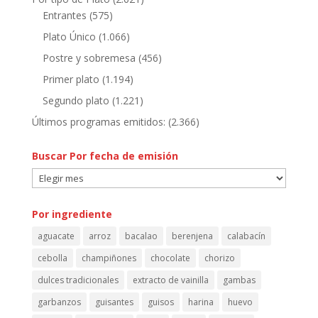
Entrantes
(575)
Plato Único
(1.066)
Postre y sobremesa
(456)
Primer plato
(1.194)
Segundo plato
(1.221)
Últimos programas emitidos:
(2.366)
Buscar Por fecha de emisión
Buscar
Por
fecha
Por ingrediente
de
aguacate
arroz
bacalao
berenjena
calabacín
emisión
cebolla
champiñones
chocolate
chorizo
dulces tradicionales
extracto de vainilla
gambas
garbanzos
guisantes
guisos
harina
huevo