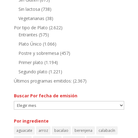
Sin lactosa
(738)
Vegetarianas
(38)
Por tipo de Plato
(2.622)
Entrantes
(575)
Plato Único
(1.066)
Postre y sobremesa
(457)
Primer plato
(1.194)
Segundo plato
(1.221)
Últimos programas emitidos:
(2.367)
Buscar Por fecha de emisión
Buscar
Por
fecha
Por ingrediente
de
aguacate
arroz
bacalao
berenjena
calabacín
emisión