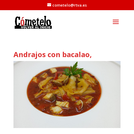
cometelo@rtva.es
Andrajos con bacalao,