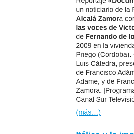
Reportaje
«Docume
un noticiario de la
Alcalá Zamor
a co
las voces de Vict
de
Fernando de lo
2009 en la viviend
Priego (Córdoba). 
Luis Cátedra, pres
de Francisco Adáme
Adame, y de Franci
Zamora. [Programa
Canal Sur Televisió
(más…)