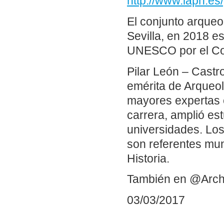
http://www.iaph.e
El conjunto arqueo
Sevilla, en 2018 e
UNESCO por el Con
Pilar León – Castr
emérita de Arqueol
mayores expertas e
carrera, amplió es
universidades. Los
son referentes mun
Historia.
También en @Arch
03/03/2017