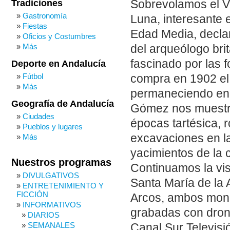
Sobrevolamos el Vis
Tradiciones
Gastronomía
Luna, interesante e
Fiestas
Edad Media, declar
Oficios y Costumbres
Más
del arqueólogo bri
fascinado por las
Deporte en Andalucía
Fútbol
compra en 1902 el c
Más
permaneciendo en e
Geografía de Andalucía
Gómez nos muestra
Ciudades
épocas tartésica, 
Pueblos y lugares
excavaciones en l
Más
yacimientos de la 
Nuestros programas
Continuamos la vis
DIVULGATIVOS
Santa María de la 
ENTRETENIMIENTO Y
FICCIÓN
Arcos, ambos monu
INFORMATIVOS
grabadas con dron
DIARIOS
SEMANALES
Canal Sur Televisió