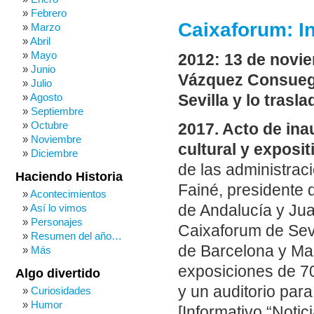
Febrero
Caixaforum: I
Marzo
Abril
Mayo
2012: 13 de novi
Junio
Vázquez Consuegr
Julio
Agosto
Sevilla y lo traslad
Septiembre
Octubre
2017. Acto de ina
Noviembre
cultural y exposi
Diciembre
de las administraci
Haciendo Historia
Fainé, presidente 
Acontecimientos
Así lo vimos
de Andalucía y Jua
Personajes
Caixaforum de Sevi
Resumen del año…
de Barcelona y Mad
Más
exposiciones de 70
Algo divertido
y un auditorio par
Curiosidades
Humor
[Informativo “Notic