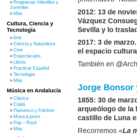
Programas Infantiles y
Juveniles
2012: 13 de novi
Más
Vázquez Consuegr
Cultura, Ciencia y
Sevilla y lo traslad
Tecnología
Arte
2017: 3 de marzo.
Ciencia y Naturaleza
Cine
el espacio cultur
Espectáculos
Libros
También en @Arch
Practicar Español
Tecnología
Más
Jorge Bonsor y
Música en Andalucía
Clásica
1855: 30 de marz
Copla
arqueólogo de la 
Flamenco y Folclore
Música joven
castillo de Luna e
Pop – Rock
Más
Recorremos «
La m