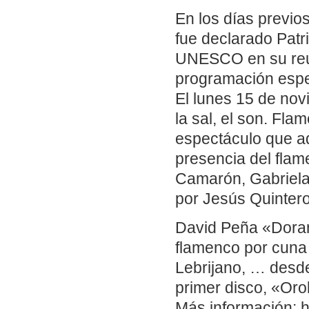
En los días previo
fue declarado Patr
UNESCO en su reun
programación espec
El lunes 15 de nov
la sal, el son. Fl
espectáculo que a
presencia del flam
Camarón, Gabriela
por Jesús Quinter
David Peña «Dorant
flamenco por cuna 
Lebrijano, … desde
primer disco, «Or
Más información: h