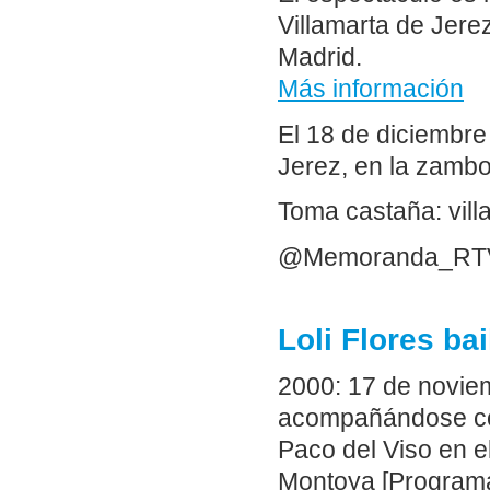
Villamarta de Jere
Madrid.
Más información
El 18 de diciembre
Jerez, en la zamb
Toma castaña: vill
@Memoranda_RT
Loli Flores ba
2000: 17 de novie
acompañándose con 
Paco del Viso en e
Montoya [Programa