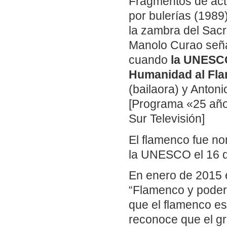
Fragmentos de ac
por bulerías (1989
la zambra del Sac
Manolo Curao seña
cuando
la UNESCO
Humanidad al Fl
(bailaora) y Antoni
[Programa «25 año
Sur Televisión]
El flamenco fue n
la UNESCO el 16 d
En enero de 2015 e
“Flamenco y poder.
que el flamenco es
reconoce que el gr