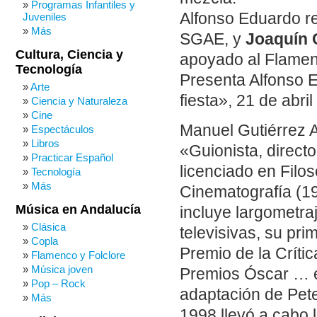
Programas Infantiles y
Alfonso Eduardo re
Juveniles
Más
SGAE, y
Joaquín 
Cultura, Ciencia y
apoyado al Flame
Tecnología
Presenta Alfonso 
Arte
fiesta», 21 de abri
Ciencia y Naturaleza
Cine
Manuel Gutiérrez 
Espectáculos
Libros
«Guionista, directo
Practicar Español
licenciado en Filos
Tecnología
Más
Cinematografía (19
Música en Andalucía
incluye largometra
Clásica
televisivas, su pri
Copla
Premio de la Crític
Flamenco y Folclore
Música joven
Premios Óscar … en
Pop – Rock
adaptación de Pet
Más
1998 llevó a cabo 