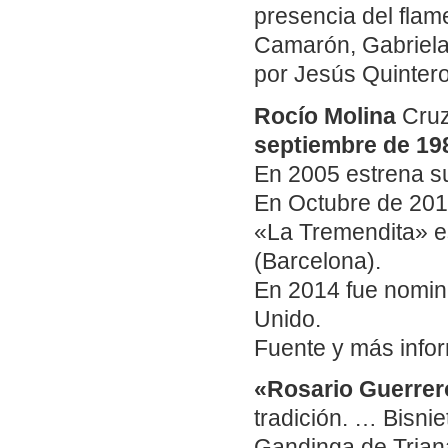
presencia del flam
Camarón, Gabriela
por Jesús Quinter
Rocío Molina
Cruz
septiembre de 19
En 2005 estrena s
En Octubre de 201
«La Tremendita» es
(Barcelona).
En 2014 fue nomin
Unido.
Fuente y más infor
«Rosario Guerrero
tradición. … Bisni
Gandinga de Triana