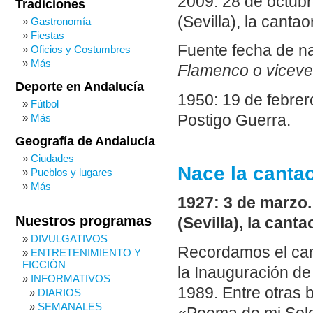
2009: 28 de octub
Tradiciones
(Sevilla), la canta
Gastronomía
Fiestas
Fuente fecha de n
Oficios y Costumbres
Más
Flamenco o viceve
Deporte en Andalucía
1950: 19 de febrero
Fútbol
Postigo Guerra.
Más
Geografía de Andalucía
Ciudades
Nace la cantao
Pueblos y lugares
Más
1927: 3 de marzo
Nuestros programas
(Sevilla), la cant
DIVULGATIVOS
Recordamos el can
ENTRETENIMIENTO Y
FICCIÓN
la Inauguración de
INFORMATIVOS
1989. Entre otras b
DIARIOS
SEMANALES