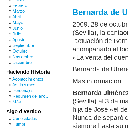
Febrero
Bernarda de Ut
Marzo
Abril
Mayo
2009: 28 de octub
Junio
(Sevilla), la cant
Julio
Agosto
actuación de Berna
Septiembre
acompañado al toqu
Octubre
«La venta del duen
Noviembre
Diciembre
Bernarda de Utrera
Haciendo Historia
Acontecimientos
Más información:
Así lo vimos
Personajes
Bernarda Jiméne
Resumen del año…
(Sevilla) el 3 de 
Más
hija de José «el de
Algo divertido
Nunca de separó d
Curiosidades
Humor
siempre hasta su m