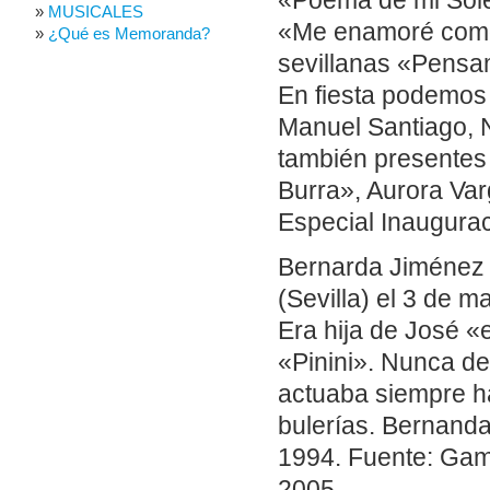
«Poema de mi Sole
MUSICALES
«Me enamoré como 
¿Qué es Memoranda?
sevillanas «Pensam
En fiesta podemos 
Manuel Santiago, N
también presentes
Burra», Aurora Var
Especial Inaugurac
Bernarda Jiménez 
(Sevilla) el 3 de 
Era hija de José «
«Pinini». Nunca d
actuaba siempre ha
bulerías. Bernanda
1994. Fuente: Gam
2005