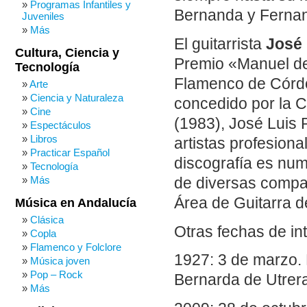
Programas Infantiles y
Bernanda y Fernan
Juveniles
Más
El guitarrista
José 
Cultura, Ciencia y
Premio «Manuel de
Tecnología
Flamenco de Córdo
Arte
Ciencia y Naturaleza
concedido por la C
Cine
(1983), José Luis P
Espectáculos
Libros
artistas profesion
Practicar Español
discografía es num
Tecnología
Más
de diversas compañ
Área de Guitarra d
Música en Andalucía
Clásica
Otras fechas de in
Copla
Flamenco y Folclore
1927: 3 de marzo.
Música joven
Pop – Rock
Bernarda de Utrer
Más