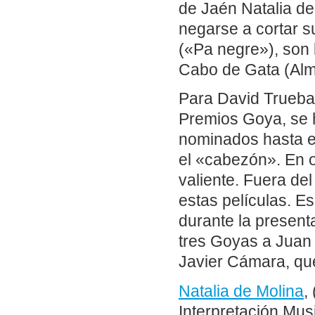
de Jaén Natalia de
negarse a cortar 
(«Pa negre»), son l
Cabo de Gata (Alm
Para David Trueba
Premios Goya, se h
nominados hasta e
el «cabezón». En 
valiente. Fuera de
estas películas. E
durante la present
tres Goyas a Juan 
Javier Cámara, que
Natalia de Molina
,
Interpretación Musi