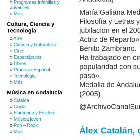
Programas Infantiles y
Juveniles
María Galiana Medi
Más
Filosofía y Letras
Cultura, Ciencia y
jubilación en el 2
Tecnología
Actriz de Reparto»
Arte
Ciencia y Naturaleza
Benito Zambrano.
Cine
Ha trabajado en cin
Espectáculos
Libros
popularidad con s
Practicar Español
pasó».
Tecnología
Más
Medalla de Andaluc
Música en Andalucía
(2005).
Clásica
@ArchivoCanalSu
Copla
Flamenco y Folclore
Música joven
Pop – Rock
Álex Catalán, 
Más