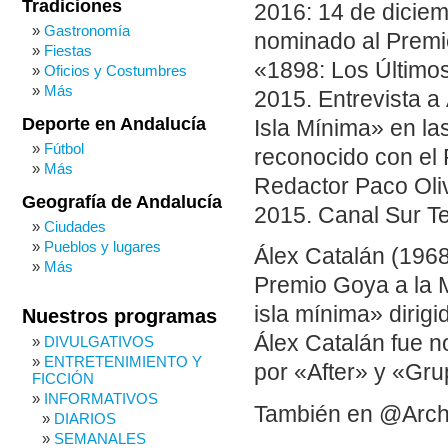
Tradiciones
2016: 14 de diciemb
Gastronomía
nominado al Premio
Fiestas
«1898: Los Últimos
Oficios y Costumbres
Más
2015. Entrevista a 
Deporte en Andalucía
Isla Mínima» en la
Fútbol
reconocido con el 
Más
Redactor Paco Oli
Geografía de Andalucía
2015. Canal Sur Te
Ciudades
Pueblos y lugares
Álex Catalán (1968
Más
Premio Goya a la M
isla mínima» dirigi
Nuestros programas
Álex Catalán fue n
DIVULGATIVOS
ENTRETENIMIENTO Y
por «After» y «Gru
FICCIÓN
INFORMATIVOS
También en @Arch
DIARIOS
SEMANALES