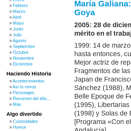
María Galiana
Febrero
Goya
Marzo
Abril
Mayo
2005: 28 de dicie
Junio
mérito en el traba
Julio
Agosto
1999: 14 de marzo.
Septiembre
Octubre
hasta entonces, c
Noviembre
Mejor actriz de re
Diciembre
Fragmentos de las
Haciendo Historia
Japan de Francisc
Acontecimientos
Así lo vimos
Sánchez (1988), M
Personajes
Belle Epoque de F
Resumen del año…
(1995), Libertaria
Más
(1998) y Solas de
Algo divertido
[Programa «Con el 
Curiosidades
Humor
Andalucía]