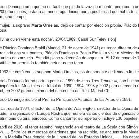
cido Domingo cree que no es fácil que pierda la voz de repente, pero como a
2000 funciones, estaría al menos agradecido por la posibilidad que había ten
 mucho tiempo.
mujer, la soprano
Marta Ornelas,
dejó de cantar por elección propia. Plácido
osa.
divina quién viene esta noche”, 20/04/1989. Canal Sur Televisión]
é Plácido Domingo Embil (Madrid, 21 de enero de 1941) es tenor, director de 
trasladó con sus padres, Plácido Domingo y Pepita Embil, a vivir a México d
tantes de zarzuela. Estudió piano y dirección de orquesta. El 12 de nayo de
sátil le ha permitido también actuar como tenor.
1962 se casó con la soprano Marta Ornelas, posteriormente dedicada a la dir
cido Domingo formó parte a partir de 1990 de «Los Tres Tenores», con Lucian
ticipó en los Mundiales de fútbol de 1990, 1994, 1998 y 2002 para acercar la ó
bol, en 2002 grabó el himno del centenario del Real Madrid CF.
cido Domingo recibió el Premio Príncipe de Asturias de las Artes en 1991.
Es, desde 1994, director de la Ópera de Washington, director de la Ópera d
side, la organización Europa Nostra que reúne a varios cientos de organizaci
patrimonio cultural europeo. Como cantante, su repertorio incluye 130 papele
abril de 2010, el tenor español reapareció en el teatro de La Scala con Simó
on. … Entre los numerosos galardones que ha recibido, se encuentra la Medal
k, la Medalla Presidencial de la Libertad de los Estados Unidos, … . Ha ga