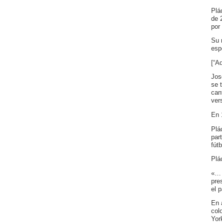
Plá
de 
por
Su 
esp
[“A
Jos
se 
can
ver
En 
Plá
par
fút
Plá
«… 
pre
el 
En 
col
Yor