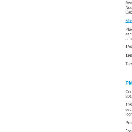
Awa
Nue
Cab
Más
Plá
esc
a l
194
198
Ta
Pl
Con
201
198
esc
log
Pre
Jos