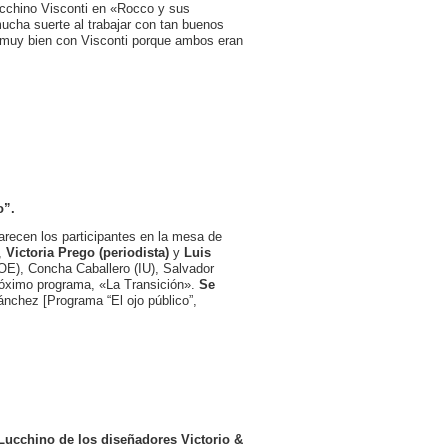
ucchino Visconti en «Rocco y sus
mucha suerte al trabajar con tan buenos
ó muy bien con Visconti porque ambos eran
o”.
recen los participantes en la mesa de
,
Victoria Prego (periodista)
y
Luis
SOE), Concha Caballero (IU), Salvador
róximo programa, «La Transición».
Se
chez [Programa “El ojo público”,
 Lucchino de los diseñadores Victorio &