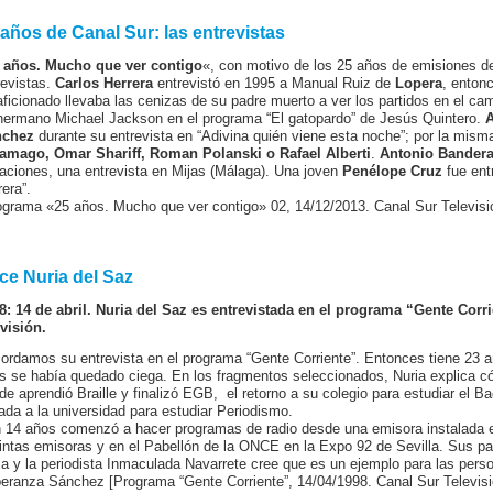
 años de Canal Sur: las entrevistas
 años. Mucho que ver contigo
«, con motivo de los 25 años de emisiones de
revistas.
Carlos Herrera
entrevistó en 1995 a Manual Ruiz de
Lopera
, enton
aficionado llevaba las cenizas de su padre muerto a ver los partidos en el c
hermano Michael Jackson en el programa “El gatopardo” de Jesús Quintero.
A
nchez
durante su entrevista en “Adivina quién viene esta noche”; por la mis
amago, Omar Shariff, Roman Polanski o Rafael Alberti
.
Antonio Bander
aciones, una entrevista en Mijas (Málaga). Una joven
Penélope Cruz
fue ent
rera”.
ograma «25 años. Mucho que ver contigo» 02, 14/12/2013. Canal Sur Televisi
ce Nuria del Saz
8: 14 de abril. Nuria del Saz es entrevistada en el programa “Gente Corri
evisión.
ordamos su entrevista en el programa “Gente Corriente”. Entonces tiene 23 añ
s se había quedado ciega. En los fragmentos seleccionados, Nuria explica c
de aprendió Braille y finalizó EGB, el retorno a su colegio para estudiar el Bac
gada a la universidad para estudiar Periodismo.
 14 años comenzó a hacer programas de radio desde una emisora instalada e
tintas emisoras y en el Pabellón de la ONCE en la Expo 92 de Sevilla. Sus p
ia y la periodista Inmaculada Navarrete cree que es un ejemplo para las pers
eranza Sánchez [Programa “Gente Corriente”, 14/04/1998. Canal Sur Televisi