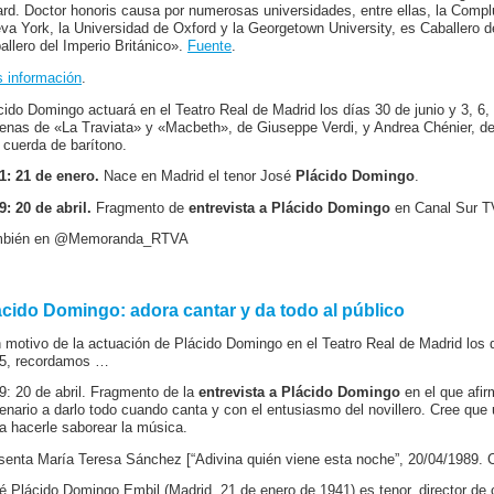
rd. Doctor honoris causa por numerosas universidades, entre ellas, la Compl
va York, la Universidad de Oxford y la Georgetown University, es Caballero d
allero del Imperio Británico».
Fuente
.
 información
.
cido Domingo actuará en el Teatro Real de Madrid los días 30 de junio y 3, 6, 
enas de «La Traviata» y «Macbeth», de Giuseppe Verdi, y Andrea Chénier, d
a cuerda de barítono.
1: 21 de enero.
Nace en Madrid el tenor José
Plácido Domingo
.
9: 20 de abril.
Fragmento de
entrevista a Plácido Domingo
en Canal Sur T
mbién en @Memoranda_RTVA
ácido Domingo: adora cantar y da todo al público
 motivo de la actuación de Plácido Domingo en el Teatro Real de Madrid los día
5, recordamos …
9: 20 de abril. Fragmento de la
entrevista a Plácido Domingo
en el que afir
enario a darlo todo cuando canta y con el entusiasmo del novillero. Cree que 
ra hacerle saborear la música.
senta María Teresa Sánchez [“Adivina quién viene esta noche”, 20/04/1989. C
é Plácido Domingo Embil (Madrid, 21 de enero de 1941) es tenor, director de 