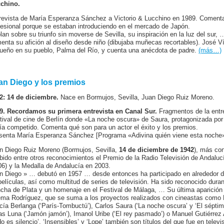
chino.
revista de María Esperanza Sánchez a Victorio & Lucchino en 1989. Coment
fesional porque se estaban introduciendo en el mercado de Japón.
lan sobre su triunfo sin moverse de Sevilla, su inspiración en la luz del sur, 
enta su afición al diseño desde niño (dibujaba muñecas recortables). José Ví
ueño en su pueblo, Palma del Río, y cuenta una anécdota de padre.
(más…)
an Diego y los premios
2: 14 de diciembre.
Nace en Bormujos, Sevilla, Juan Diego Ruiz Moreno.
9. Recordamos su primera entrevista en Canal Sur.
Fragmentos de la entre
tival de cine de Berlín donde «La noche oscura» de Saura, protagonizada por 
ía competido. Comenta qué son para un actor el éxito y los premios.
senta María Esperanza Sánchez [Programa «Adivina quién viene esta noche»,
n Diego Ruiz Moreno (Bormujos, Sevilla,
14 de diciembre de 1942
), más co
ibido entre otros reconocimientos el Premio de la Radio Televisión de Andaluc
06) y la Medalla de Andalucía en 2003.
n Diego » … debutó en 1957 … desde entonces ha participado en alrededor d
películas, así como multitud de series de televisión. Ha sido reconocido duran
cha de Plata y un homenaje en el Festival de Málaga, … Su última aparición e
ma Rodríguez, que se suma a los proyectos realizados con cineastas como M
cía Berlanga (‘París-Tombuctú’), Carlos Saura (‘La noche oscura’ y ‘El séptimo 
as Luna (‘Jamón jamón’), Imanol Uribe (‘El rey pasmado’) o Manuel Gutiérrez A
do es silencio’, ‘Insensibles’ y ‘Lope’ también son títulos del que fue en tel