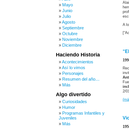
Ala
Mayo
her
Junio
pro
Julio
esc
Agosto
A l
Septiembre
[“A
Octubre
Noviembre
Diciembre
“E
Haciendo Historia
199
Acontecimientos
Así lo vimos
Rec
Personajes
inv
Ant
Resumen del año…
Fue
Más
inc
2/0
Algo divertido
(m
Curiosidades
Humor
Programas Infantiles y
Juveniles
Vi
Más
195