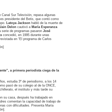
 Canal Sur Televisión, repasa algunas
ces presidente del Betis, que contó como
ampo.
Latoya Jackson
habló de la muerte de
lain Delon
cautivó a
María Esperanza
ma serie de programas pasaron
José
as
concedió, en 1995 durante unas
revistada en “El programa de Carlos
ón]
ente”, a primera periodista ciega de la
os, estudia 3º de periodismo, a los 14
ómo pasó de su colegio al de la ONCE,
hillerato, el instituto y más tarde su
n su casa, después ha trabajado en
adres comentan la capacidad de trabajo de
onas con dificultades. Presenta María
ón].