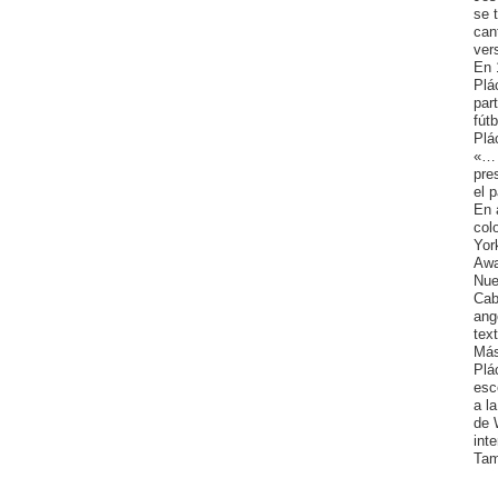
se 
can
ver
En 
Plá
par
fút
Plá
«… 
pre
el 
En 
col
Yor
Awa
Nue
Cab
ang
tex
Más
Plá
esc
a l
de 
int
Ta