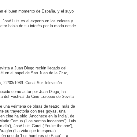
an el buen momento de España, y el suyo
… José Luis es el experto en los colores y
ctor habla de su interés por la moda desde
vista a Juan Diego recién llegado del
él en el papel de San Juan de la Cruz,
 22/03/1989. Canal Sur Televisión.
nocido como actor por Juan Diego, ha
ía del Festival de Cine Europeo de Sevilla
e una veintena de obras de teatro, más de
te su trayectoria con tres goyas, una
n cine ha sido ‘Anochece en la India’, de
ario Camus (‘Los santos inocentes’), Luis
día’), José Luis Garci (‘You’re the one’),
ragón (‘La vida que te espera’).
evisión uno de ‘Los hombres de Paco’ …».