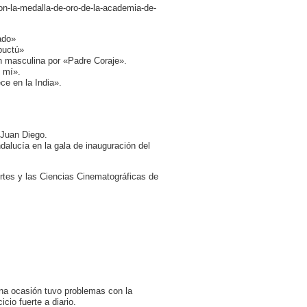
on-la-medalla-de-oro-de-la-academia-de-
ado»
buctú»
ón masculina por «Padre Coraje».
e mí».
ce en la India».
 Juan Diego.
dalucía en la gala de inauguración del
rtes y las Ciencias Cinematográficas de
na ocasión tuvo problemas con la
io fuerte a diario.