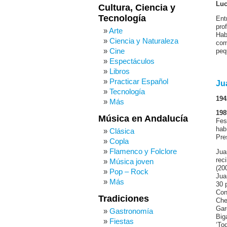
Luc
Cultura, Ciencia y
Tecnología
Ent
pro
Arte
Hab
Ciencia y Naturaleza
com
Cine
peq
Espectáculos
Libros
Practicar Español
Ju
Tecnología
194
Más
198
Música en Andalucía
Fes
hab
Clásica
Pre
Copla
Flamenco y Folclore
Jua
rec
Música joven
(20
Pop – Rock
Jua
Más
30 
Con
Tradiciones
Che
Gar
Gastronomía
Big
Fiestas
‘To