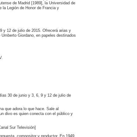
utense de Madrid [1989], la Universidad de
e la Legión de Honor de Francia y
9 y 12 de julio de 2015. Ofrecerá arias y
e Umberto Giordano, en papeles destinados
V.
s 30 de junio y 3, 6, 9 y 12 de julio de
ma que adora lo que hace. Sale al
un divo es quien conecta con el público y
anal Sur Televisión]
orquesta, compositor y productor. En 1949