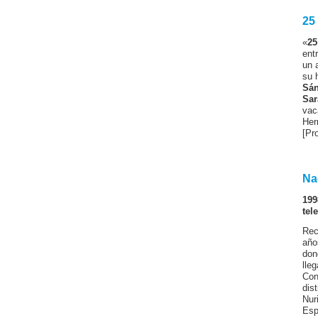
25
«
25
ent
un 
su 
Sá
Sar
vac
Her
[Pr
Na
199
tel
Rec
año
don
lle
Con
dis
Nur
Esp