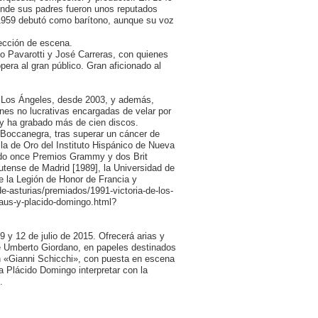
onde sus padres fueron unos reputados
 1959 debutó como barítono, aunque su voz
ección de escena.
o Pavarotti y José Carreras, con quienes
pera al gran público. Gran aficionado al
e Los Ángeles, desde 2003, y además,
ones no lucrativas encargadas de velar por
s y ha grabado más de cien discos.
n Boccanegra, tras superar un cáncer de
la de Oro del Instituto Hispánico de Nueva
nado once Premios Grammy y dos Brit
utense de Madrid [1989], la Universidad de
e la Legión de Honor de Francia y
de-asturias/premiados/1991-victoria-de-los-
kraus-y-placido-domingo.html?
9 y 12 de julio de 2015. Ofrecerá arias y
e Umberto Giordano, en papeles destinados
n «Gianni Schicchi», con puesta en escena
a Plácido Domingo interpretar con la
.