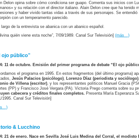
in Delon opina sobre cómo condiciona ser guapo. Comenta sus inicios con L
manos» y su relación con el director italiano. Alain Delon cree que ha tenido 
fesiones y haber vivido tantas vidas a través de sus personajes. Se entendi
orpión con un temperamento parecido.
o largo de la entrevista se abanica con un abanico español.
divina quién viene esta noche”, 7/09/1989. Canal Sur Televisión]
(más…)
l ojo público”
4: 11 de octubre. Emisión del primer programa de debate “El ojo públic
ordamos el programa en 1995. En estos fragmentos (del último programa) apa
itados,
Jesús Palacios (psicólogo)
,
Lorenzo Díaz (periodista y sociólogo)
onio de Villena (escritor)
, y los representantes políticos Manuel Gracia (P
rtes (PP) y Francisco José Vergara (PA). Victoria Prego comenta sobre su p
luyen cabecera y créditos finales completos.
Presenta María Esperanza Sán
1/1995. Canal Sur Televisión]
ás…)
ctorio & Lucchino
4: 21 de enero. Nace en Sevilla José Luis Medina del Corral, el modisto