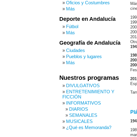
Oficios y Costumbres
Más
Más
cin
199
Deporte en Andalucía
199
Fútbol
200
200
Más
201
Otr
Geografía de Andalucía
194
Ciudades
198
Pueblos y lugares
200
Más
200
Fes
Nuestros programas
201
Esp
DIVULGATIVOS
ENTRETENIMIENTO Y
Ta
FICCIÓN
INFORMATIVOS
DIARIOS
Pl
SEMANALES
MUSICALES
194
¿Qué es Memoranda?
198
man