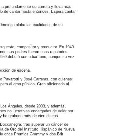
ma profundamente su carrera y lleva más
ido de cantar hasta entonces. Espera cantar
 Domingo alaba las cualidades de su
orquesta, compositor y productor. En 1949
onde sus padres fueron unos reputados
 1959 debutó como barítono, aunque su voz
ección de escena.
o Pavarotti y José Carreras, con quienes
pera al gran público. Gran aficionado al
e Los Ángeles, desde 2003, y además,
ones no lucrativas encargadas de velar por
s y ha grabado más de cien discos.
n Boccanegra, tras superar un cáncer de
la de Oro del Instituto Hispánico de Nueva
nado once Premios Grammy y dos Brit