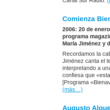
Canal Sur Radio.
Comienza Bie
2006: 20 de ener
programa magazin
María Jiménez y d
Recordamos la cabe
Jiménez canta el 
interpretando a u
confiesa que «est
[Programa «Bienave
(más…)
Augusto Alguer