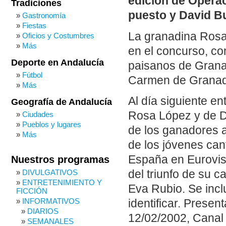
edición de Operac
Tradiciones
puesto y David B
Gastronomía
Fiestas
La granadina Rosa 
Oficios y Costumbres
Más
en el concurso, co
Deporte en Andalucía
paisanos de Granad
Fútbol
Carmen de Granada
Más
Al día siguiente e
Geografía de Andalucía
Rosa López y de Da
Ciudades
Pueblos y lugares
de los ganadores a
Más
de los jóvenes can
España en Eurovisi
Nuestros programas
DIVULGATIVOS
del triunfo de su 
ENTRETENIMIENTO Y
Eva Rubio. Se incl
FICCIÓN
INFORMATIVOS
identificar. Prese
DIARIOS
12/02/2002, Canal 
SEMANALES