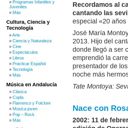
Programas Infantiles y
Recordamos al can
Juveniles
cantando las sevi
Más
especial «20 años 
Cultura, Ciencia y
Tecnología
José María Montoya
Arte
2013. Hijo del cant
Ciencia y Naturaleza
Cine
donde llegó a ser c
Espectáculos
emprendió la carre
Libros
Practicar Español
presentador de lo
Tecnología
noche más hermosa
Más
Música en Andalucía
Tate Montoya: Sevi
Clásica
Copla
Flamenco y Folclore
Nace con Ros
Música joven
Pop – Rock
2002: 11 de febre
Más