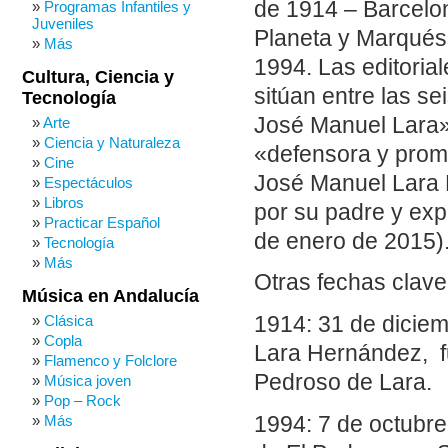
de 1914 – Barcelon
Programas Infantiles y
Juveniles
Planeta y Marqués 
Más
1994. Las editoria
Cultura, Ciencia y
sitúan entre las s
Tecnología
José Manuel Lara» 
Arte
Ciencia y Naturaleza
«defensora y promo
Cine
José Manuel Lara B
Espectáculos
Libros
por su padre y exp
Practicar Español
de enero de 2015)
Tecnología
Más
Otras fechas clave
Música en Andalucía
1914: 31 de diciem
Clásica
Copla
Lara Hernández, fu
Flamenco y Folclore
Pedroso de Lara.
Música joven
Pop – Rock
1994: 7 de octubre
Más