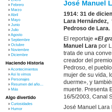
José Manuel La
Febrero
Marzo
1914: 31 de dicie
Abril
Mayo
Lara Hernández, f
Junio
Pedroso de Lara.
Julio
Agosto
El reportaje
«El gr
Septiembre
Octubre
Manuel Lara
por L
Noviembre
trata de una conve
Diciembre
creador del premio
Haciendo Historia
Pedroso, el pueblo
Acontecimientos
mujer de su vida, l
Así lo vimos
Personajes
duerme», y también
Resumen del año…
muerte. Presenta E
Más
16/5/2003, Canal S
Algo divertido
Curiosidades
José Manuel Lara 
Humor