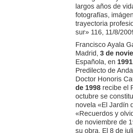
largos años de vid
fotografías, imáge
trayectoria profes
sur» 116, 11/8/2009
Francisco Ayala G
Madrid,
3 de novi
Española, en
1991
Predilecto de Andal
Doctor Honoris Cau
de 1998
recibe el 
octubre se constit
novela «El Jardín d
«Recuerdos y olvid
de noviembre de 1
su obra. El 8 de j