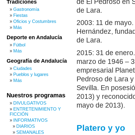
de El Pedroso en Se
Tradiciones
de Lara.
Gastronomía
Fiestas
Oficios y Costumbres
2003: 11 de mayo.
Más
Hernández, fundado
Deporte en Andalucía
de Lara.
Fútbol
Más
2015: 31 de enero
marzo de 1946 – 3
Geografía de Andalucía
Ciudades
empresarial Planet
Pueblos y lugares
Pedroso de Lara y
Más
Sevilla. En posesi
Nuestros programas
2013) y reconocido
DIVULGATIVOS
mayo de 2013).
ENTRETENIMIENTO Y
FICCIÓN
INFORMATIVOS
Platero y yo
DIARIOS
SEMANALES