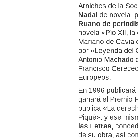
Arniches de la Soc
Nadal
de novela, p
Ruano de period
novela «Pío XII, la
Mariano de Cavia d
por «Leyenda del C
Antonio Machado de
Francisco Cerecedo
Europeos.
En 1996 publicará
ganará el Premio F
publica «La derech
Piqué», y ese mis
las Letras,
concedi
de su obra, así co