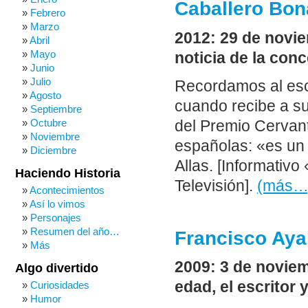
Caballero Bon
Febrero
Marzo
2012: 29 de novie
Abril
Mayo
noticia de la con
Junio
Julio
Recordamos al esc
Agosto
cuando recibe a su
Septiembre
Octubre
del Premio Cervant
Noviembre
españolas: «es un
Diciembre
Allas. [Informativ
Haciendo Historia
Televisión].
(más…
Acontecimientos
Así lo vimos
Personajes
Resumen del año…
Francisco Aya
Más
2009: 3 de noviem
Algo divertido
edad, el escritor 
Curiosidades
Humor