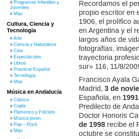
Programas Infantiles y
Recordamos el perf
Juveniles
propio escritor en
Más
1906, el prolífico 
Cultura, Ciencia y
en Argentina y el 
Tecnología
Arte
largos años de vid
Ciencia y Naturaleza
fotografías, imáge
Cine
trayectoria profes
Espectáculos
Libros
sur» 116, 11/8/2009
Practicar Español
Tecnología
Francisco Ayala G
Más
Madrid,
3 de novi
Música en Andalucía
Española, en
1991
Clásica
Predilecto de Andal
Copla
Flamenco y Folclore
Doctor Honoris Cau
Música joven
de 1998
recibe el 
Pop – Rock
Más
octubre se constit