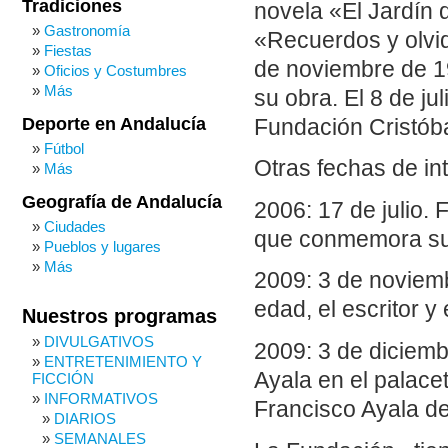
Tradiciones
novela «El Jardín d
Gastronomía
«Recuerdos y olvid
Fiestas
de noviembre de 1
Oficios y Costumbres
Más
su obra. El 8 de j
Deporte en Andalucía
Fundación Cristóba
Fútbol
Otras fechas de in
Más
Geografía de Andalucía
2006: 17 de julio.
Ciudades
que conmemora su
Pueblos y lugares
Más
2009: 3 de noviemb
edad, el escritor y
Nuestros programas
DIVULGATIVOS
2009: 3 de diciembr
ENTRETENIMIENTO Y
Ayala en el palace
FICCIÓN
INFORMATIVOS
Francisco Ayala d
DIARIOS
SEMANALES