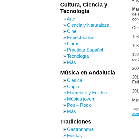
«No
Cultura, Ciencia y
Mar
Tecnología
de 
Arte
con
Ciencia y Naturaleza
Otr
Cine
193
Espectáculos
Libros
198
Practicar Español
198
Tecnología
de 
Más
200
Música en Andalucía
201
Clásica
Fed
Copla
201
Flamenco y Folclore
Música joven
Mar
Pop – Rock
Tag
Más
Aten
Tradiciones
Gastronomía
Fiestas