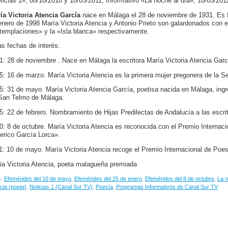
ticias 1», 08/10/2010 y 10/05/2011; Informativo «La noche al día», 10/05/2011
ía Victoria Atencia García
nace en Málaga el 28 de noviembre de 1931. Es Hi
enero de 1998 María Victoria Atencia y Antonio Prieto son galardonados con e
templaciones» y la «Isla blanca» respectivamente.
as fechas de interés:
1: 28 de noviembre . Nace en Málaga la escritora María Victoria Atencia Garc
5: 16 de marzo. María Victoria Atencia es la primera mujer pregonera de la
5: 31 de mayo. María Victoria Atencia García, poetisa nacida en Málaga, ing
San Telmo de Málaga.
5: 22 de febrero. Nombramiento de Hijas Predilectas de Andalucía a las escrit
0: 8 de octubre. María Victoria Atencia es reconocida con el Premio Interna
erico García Lorca».
1: 10 de mayo. María Victoria Atencia recoge el Premio Internacional de Poes
ia Victoria Atencia, poeta malagueña premiada
s:
Efemérides del 10 de mayo
,
Efemérides del 25 de enero
,
Efemérides del 8 de octubre
,
La n
cia (poeta)
,
Noticias 1 (Canal Sur TV)
,
Poesía
,
Programas Informativos de Canal Sur TV