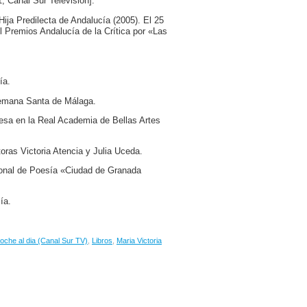
, Canal Sur Televisión].
ja Predilecta de Andalucía (2005). El 25
l Premios Andalucía de la Crítica por «Las
ía.
 Semana Santa de Málaga.
resa en la Real Academia de Bellas Artes
oras Victoria Atencia y Julia Uceda.
cional de Poesía «Ciudad de Granada
ía.
oche al dia (Canal Sur TV)
,
Libros
,
Maria Victoria