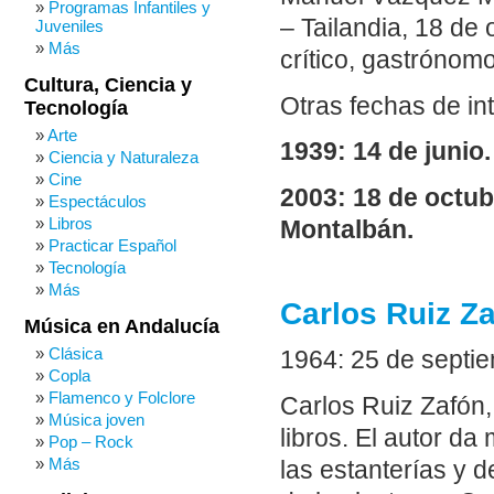
Programas Infantiles y
– Tailandia, 18 de 
Juveniles
Más
crítico, gastróno
Cultura, Ciencia y
Otras fechas de in
Tecnología
Arte
1939: 14 de junio
Ciencia y Naturaleza
Cine
2003: 18 de octub
Espectáculos
Libros
Montalbán.
Practicar Español
Tecnología
Más
Carlos Ruiz Zaf
Música en Andalucía
Clásica
1964: 25 de septi
Copla
Flamenco y Folclore
Carlos Ruiz Zafón, 
Música joven
libros. El autor d
Pop – Rock
Más
las estanterías y 