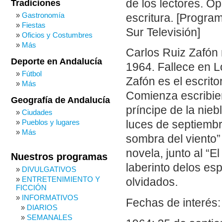
de los lectores. Op
Tradiciones
Gastronomía
escritura. [Progra
Fiestas
Sur Televisión]
Oficios y Costumbres
Más
Carlos Ruiz Zafón
Deporte en Andalucía
1964. Fallece en L
Fútbol
Zafón es el escrit
Más
Comienza escribien
Geografía de Andalucía
príncipe de la nieb
Ciudades
Pueblos y lugares
luces de septiembre
Más
sombra del viento”
novela, junto al “El
Nuestros programas
laberinto delos esp
DIVULGATIVOS
ENTRETENIMIENTO Y
olvidados.
FICCIÓN
INFORMATIVOS
Fechas de interés:
DIARIOS
SEMANALES