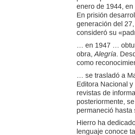
enero de 1944, en 
En prisión desarro
generación del 27,
consideró su «padr
… en 1947 … obtuv
obra,
Alegría
. Des
como reconocimie
… se trasladó a Ma
Editora Nacional y
revistas de inform
posteriormente, s
permaneció hasta s
Hierro ha dedicado
lenguaje conoce ta