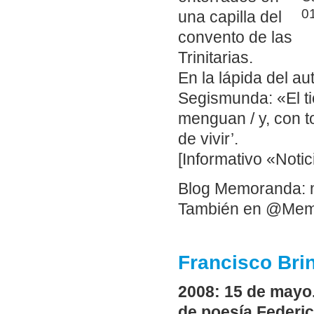
0
una capilla del
convento de las
Trinitarias.
En la lápida del au
Segismunda: «El ti
menguan / y, con to
de vivir’.
[Informativo «Notic
Blog Memoranda: 
También en @Me
Francisco Bri
2008: 15 de mayo.
de poesía Federic