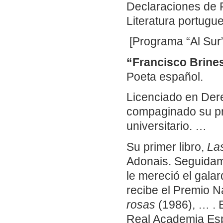
Declaraciones de F
Literatura portugu
[Programa “Al Sur”
“Francisco Brine
Poeta español.
Licenciado en Dere
compaginado su pr
universitario. …
Su primer libro,
La
Adonais. Seguida
le mereció el gala
recibe el Premio N
rosas
(1986), … . 
Real Academia Es