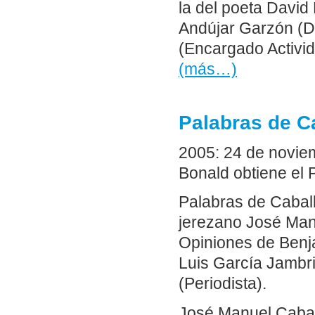
la del poeta David 
Andújar Garzón (Di
(Encargado Activid
(más…)
Palabras de C
2005: 24 de noviem
Bonald obtiene el 
Palabras de Caballe
jerezano José Man
Opiniones de Benja
Luis García Jambri
(Periodista).
José Manuel Caball