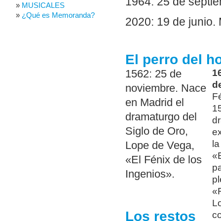
1964: 25 de septi
MUSICALES
¿Qué es Memoranda?
2020: 19 de junio.
El perro del h
16
1562: 25 de
d
noviembre. Nace
Fé
en Madrid el
15
dramaturgo del
dr
Siglo de Oro,
ex
la
Lope de Vega,
«E
«El Fénix de los
pa
Ingenios».
pl
«
Lo
Los restos
co