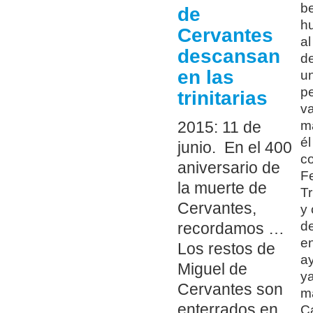
be
de
hu
Cervantes
al
descansan
de
en las
u
pe
trinitarias
va
m
2015: 11 de
él
junio. En el 400
co
aniversario de
Fe
la muerte de
Tr
Cervantes,
y 
de
recordamos …
en
Los restos de
ay
Miguel de
ya
Cervantes son
má
enterrados en
Ca