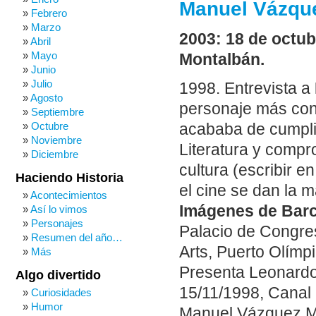
Manuel Vázque
Febrero
Marzo
2003: 18 de octub
Abril
Mayo
Montalbán.
Junio
Julio
1998. Entrevista a
Agosto
personaje más cono
Septiembre
Octubre
acababa de cumplir
Noviembre
Literatura y compro
Diciembre
cultura (escribir e
Haciendo Historia
el cine se dan la 
Acontecimientos
Imágenes de Bar
Así lo vimos
Personajes
Palacio de Congres
Resumen del año…
Arts, Puerto Olímp
Más
Presenta Leonardo 
Algo divertido
15/11/1998, Canal 
Curiosidades
Humor
Manuel Vázquez Mo