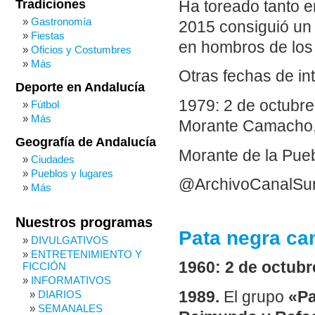
Tradiciones
Ha toreado tanto 
Gastronomía
2015 consiguió un 
Fiestas
en hombros de los 
Oficios y Costumbres
Más
Otras fechas de in
Deporte en Andalucía
1979: 2 de octubre
Fútbol
Más
Morante Camacho, 
Geografía de Andalucía
Morante de la Pueb
Ciudades
Pueblos y lugares
@ArchivoCanalSu
Más
Nuestros programas
Pata negra c
DIVULGATIVOS
ENTRETENIMIENTO Y
1960: 2 de octubr
FICCIÓN
INFORMATIVOS
1989.
El grupo
«P
DIARIOS
SEMANALES