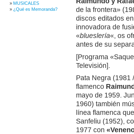
Raimundo y Rafa
MUSICALES
de la frontera» (1
¿Qué es Memoranda?
discos editados en
innovadora de fusi
«
blueslería
«, os o
antes de su separ
[Programa «Saque B
Televisión].
Pata Negra (1981 /
flamenco
Raimund
mayo de 1959. Ju
1960) también mús
línea flamenca qu
Sanfeliu (1952), 
1977 con
«Venen