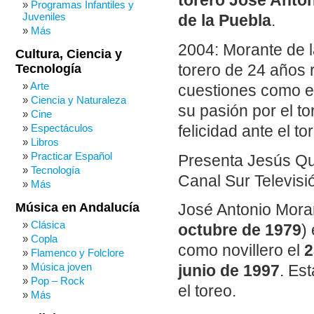
torero José Anto
Programas Infantiles y
Juveniles
de la Puebla
.
Más
2004: Morante de l
Cultura, Ciencia y
torero de 24 años 
Tecnología
Arte
cuestiones como el
Ciencia y Naturaleza
su pasión por el to
Cine
Espectáculos
felicidad ante el t
Libros
Practicar Español
Presenta Jesús Qu
Tecnología
Canal Sur Televisi
Más
Música en Andalucía
José Antonio Mor
Clásica
octubre de 1979
)
Copla
como novillero el
2
Flamenco y Folclore
Música joven
junio de 1997
. Es
Pop – Rock
el toreo.
Más