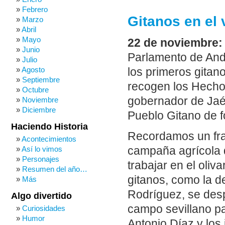
Febrero
Gitanos en el
Marzo
Abril
Mayo
22 de noviembre:
Junio
Parlamento de And
Julio
Agosto
los primeros gitan
Septiembre
recogen los Hecho
Octubre
gobernador de Jaé
Noviembre
Diciembre
Pueblo Gitano de 
Haciendo Historia
Recordamos un fra
Acontecimientos
Así lo vimos
campaña agrícola d
Personajes
trabajar en el oliva
Resumen del año…
gitanos, como la 
Más
Rodríguez, se des
Algo divertido
campo sevillano pa
Curiosidades
Humor
Antonio Díaz y lo