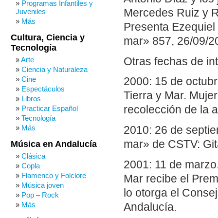
Programas Infantiles y
Mercedes Ruiz y 
Juveniles
Más
Presenta Ezequiel 
Cultura, Ciencia y
mar» 857, 26/09/20
Tecnología
Otras fechas de in
Arte
Ciencia y Naturaleza
Cine
2000: 15 de octubr
Espectáculos
Tierra y Mar. Muje
Libros
recolección de la 
Practicar Español
Tecnología
Más
2010: 26 de septie
mar» de CSTV: Git
Música en Andalucía
Clásica
2001: 11 de marzo.
Copla
Flamenco y Folclore
Mar recibe el Prem
Música joven
lo otorga el Conse
Pop – Rock
Más
Andalucía.