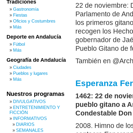
Tradiciones
22 de noviembre: D
Gastronomía
Parlamento de And
Fiestas
Oficios y Costumbres
los primeros gitan
Más
recogen los Hecho
Deporte en Andalucía
gobernador de Jaé
Fútbol
Pueblo Gitano de 
Más
Geografía de Andalucía
También en @Arch
Ciudades
Pueblos y lugares
Más
Esperanza Fe
Nuestros programas
1462: 22 de novie
DIVULGATIVOS
pueblo gitano a A
ENTRETENIMIENTO Y
Condestable Don 
FICCIÓN
INFORMATIVOS
DIARIOS
2008. Himno de lo
SEMANALES