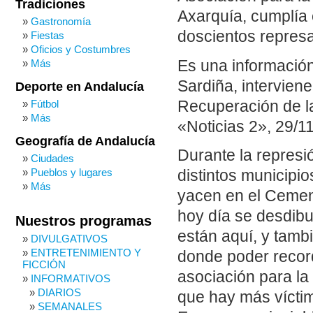
Tradiciones
Axarquía, cumplía 
Gastronomía
doscientos represa
Fiestas
Oficios y Costumbres
Es una informació
Más
Sardiña, intervien
Deporte en Andalucía
Recuperación de la
Fútbol
Más
«Noticias 2», 29/11
Geografía de Andalucía
Durante la represió
Ciudades
Pueblos y lugares
distintos municipio
Más
yacen en el Cemen
hoy día se desdibu
Nuestros programas
están aquí, y tamb
DIVULGATIVOS
ENTRETENIMIENTO Y
donde poder record
FICCIÓN
asociación para la
INFORMATIVOS
DIARIOS
que hay más víctim
SEMANALES