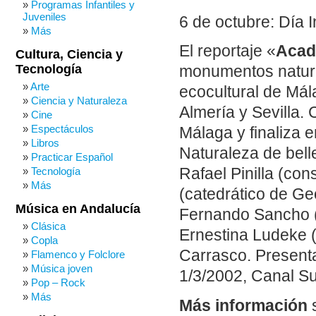
Programas Infantiles y
Juveniles
6 de octubre: Día 
Más
El reportaje «
Acad
Cultura, Ciencia y
Tecnología
monumentos natural
Arte
ecocultural de Má
Ciencia y Naturaleza
Almería y Sevilla.
Cine
Espectáculos
Málaga y finaliza e
Libros
Naturaleza de bell
Practicar Español
Tecnología
Rafael Pinilla (co
Más
(catedrático de Geo
Música en Andalucía
Fernando Sancho (p
Clásica
Ernestina Ludeke 
Copla
Carrasco. Presenta
Flamenco y Folclore
Música joven
1/3/2002, Canal Sur
Pop – Rock
Más
Más información
s