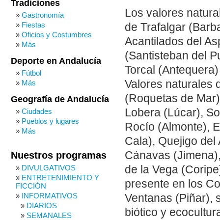
Tradiciones
Los valores natura
Gastronomía
Fiestas
de Trafalgar (Barba
Oficios y Costumbres
Acantilados del As
Más
(Santisteban del Pu
Deporte en Andalucía
Torcal (Antequera)
Fútbol
Valores naturales d
Más
(Roquetas de Mar), 
Geografía de Andalucía
Lobera (Lúcar), So
Ciudades
Pueblos y lugares
Rocío (Almonte), E
Más
Cala), Quejigo del
Cánavas (Jimena),
Nuestros programas
DIVULGATIVOS
de la Vega (Coripe
ENTRETENIMIENTO Y
presente en los Co
FICCIÓN
INFORMATIVOS
Ventanas (Piñar), 
DIARIOS
biótico y ecocultur
SEMANALES