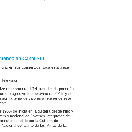
lamenco en Canal Sur
e Pura, en sus comienzos, toca esta pieza
Televisión]
e un momento difícil tras decidir poner fin
torno progresivo le sobrevino en 2015, y se
 son la terna de valores a retener de este
ente.
1966) se inicia en la guitarra desde niño y
remio nacional de Jóvenes Intérpretes de
cional concedido por la Cátedra de
l Nacional del Cante de las Minas de La