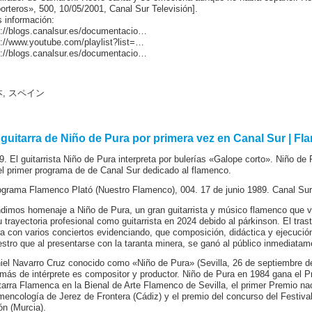
orteros», 500, 10/05/2001, Canal Sur Televisión].
 información:
p://blogs.canalsur.es/documentacio…
p://www.youtube.com/playlist?list=…
p://blogs.canalsur.es/documentacio…
, スペイン
 guitarra de Niño de Pura por primera vez en Canal Sur | F
9. El guitarrista Niño de Pura interpreta por bulerías «Galope corto». Niño d
el primer programa de de Canal Sur dedicado al flamenco.
ograma Flamenco Plató (Nuestro Flamenco), 004. 17 de junio 1989. Canal Sur 
dimos homenaje a Niño de Pura, un gran guitarrista y músico flamenco que viv
u trayectoria profesional como guitarrista en 2024 debido al párkinson. El tras
ira con varios conciertos evidenciando, que composición, didáctica y ejecución
stro que al presentarse con la taranta minera, se ganó al público inmediatam
iel Navarro Cruz conocido como «Niño de Pura» (Sevilla, 26 de septiembre de 
más de intérprete es compositor y productor. Niño de Pura en 1984 gana el P
tarra Flamenca en la Bienal de Arte Flamenco de Sevilla, el primer Premio na
mencología de Jerez de Frontera (Cádiz) y el premio del concurso del Festiva
ón (Murcia).