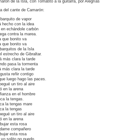
arón de la Isla, con Tomatito a la guitarra, por Alegrías
ra del cante de Camarón:
 barquito de vapor
á hecho con la idea
 en echándole carbón
ega contra la marea.
a que bonito va
a que bonito va
barquitos de la Isla
el estrecho de Gibraltar.
á más clara la tarde
ndo pasa la tormenta
á más clara la tarde
gusta reñir contigo
que luego hago las paces.
pegué un tiro al aire
ó en la arena
fianza en el hombre
ca la tengas.
ca la tengas mare
ca la tengas
egué un tiro al aire
ó en la arena
ibujar esta rosa
dame compañero
ibujar esta rosa
 yo solito no puedo