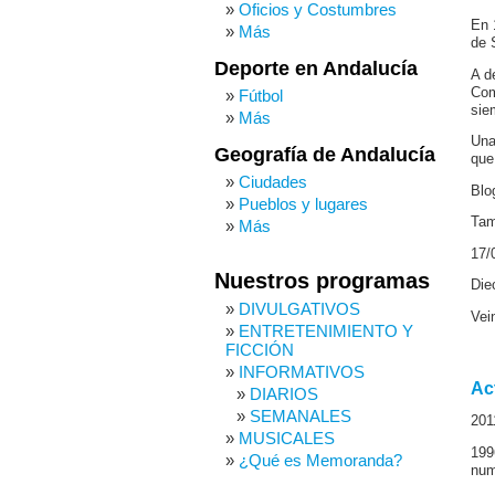
Oficios y Costumbres
En 
Más
de 
Deporte en Andalucía
A d
Com
Fútbol
sie
Más
Una
Geografía de Andalucía
que 
Ciudades
Blo
Pueblos y lugares
Tam
Más
17/
Nuestros programas
Die
DIVULGATIVOS
Vei
ENTRETENIMIENTO Y
FICCIÓN
INFORMATIVOS
Ac
DIARIOS
SEMANALES
201
MUSICALES
199
¿Qué es Memoranda?
num