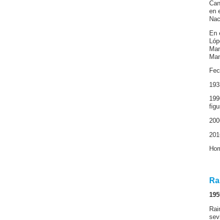
Can
en 
Nac
En 
Lóp
Man
Man
Fec
193
199
fig
200
201
Hom
Ra
195
Rai
sev