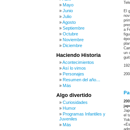
Tele
Mayo
Junio
El 
nov
Julio
pri
Agosto
pre
Septiembre
a F
Octubre
fig
épo
Noviembre
pla
Diciembre
Car
un 
Haciendo Historia
gui
Acontecimientos
192
Así lo vimos
Personajes
200
Resumen del año…
Más
Pa
Algo divertido
200
Curiosidades
jap
Humor
Jap
Programas Infantiles y
el 
Juveniles
Yok
Más
«Es
adm