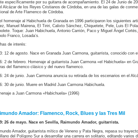
te específicamente por su guitarra de acompañamiento. El 24 de Junio de 200
el Alcázar de los Reyes Cristianos de Córdoba, en una de las galas de conme
ional de Arte Flamenco de Córdoba.
el homenaje al Habichuela de Granada en 1996 participaron los siguientes art
ez, Manuel Mairena, El Tiriri, Calixto Sánchez, Chiquetete, Pele, Luis El Pola
olete. Toque: Juan Habichuela, Antonio Carrión, Paco y Miguel Ángel Cortés,
olo Franco, Losada’s.
has de interés:
3: 12 de agosto. Nace en Granada Juan Carmona, guitarrista, conocido con el
6: 2 de febrero. Homenaje al guitarrista Juan Carmona «el Habichuela» en Gr
uras del flamenco clásico y del nuevo flamenco.
6: 24 de junio. Juan Carmona anuncia su retirada de los escenarios en el Alc
6: 30 de junio. Muere en Madrid Juan Carmona Habichuela.
enaje a Juan Carmona «Habichuela» (1996)
imundo Amador: Flamenco, Rock, Blues y las Tres Mil
9: 26 de mayo. Nace en Sevilla, Raimundo Amador, guitarrista.
mundo Amador, guitarrista mítico de Veneno y Pata Negra, repasa su trayecto
illano del Polígono Sur a desarrollar una carrera en solitario, editando vario