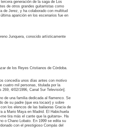
 tercera generación de la saga de Los
tes de otros grandes guitarristas como
ra de Jerez, y ha colaborado con multitud
última aparición en los escenarios fue en
oreno Junquera, conocido artísticamente
ázar de los Reyes Cristianos de Córdoba.
nos concedía unos días antes con motivo
 cuatro mil personas, titulada por la
 269, 4/02/1996, Canal Sur Televisión].
no de una familia dedicada al flamenco. Se
ndo de su padre (que era tocaor) y sobre
con los elencos de las bailaoras Gracia de
a a Mario Maya en Madrid. El Habichuela
me tira más el cante que la guitarra». Ha
no o Chano Lobato. En 1999 se edita su
ardonado con el prestigioso Compás del