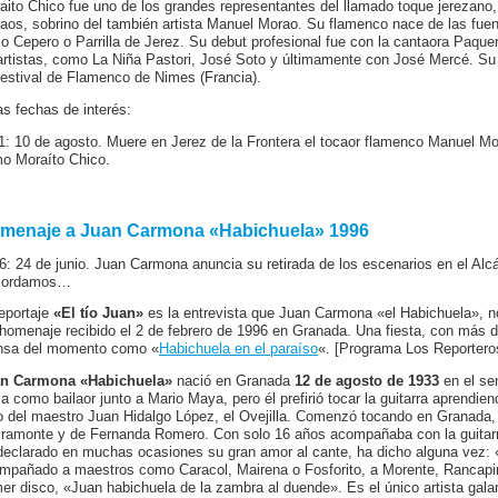
aito Chico fue uno de los grandes representantes del llamado toque jerezano,
aos, sobrino del también artista Manuel Morao. Su flamenco nace de las fuen
o Cepero o Parrilla de Jerez. Su debut profesional fue con la cantaora Paque
artistas, como La Niña Pastori, José Soto y últimamente con José Mercé. Su 
Festival de Flamenco de Nimes (Francia).
as fechas de interés:
1: 10 de agosto. Muere en Jerez de la Frontera el tocaor flamenco Manuel M
o Moraíto Chico.
menaje a Juan Carmona «Habichuela» 1996
6: 24 de junio. Juan Carmona anuncia su retirada de los escenarios en el Alc
cordamos…
reportaje
«El tío Juan»
es la entrevista que Juan Carmona «el Habichuela», 
 homenaje recibido el 2 de febrero de 1996 en Granada. Una fiesta, con más de
nsa del momento como «
Habichuela en el paraíso
«. [Programa Los Reporteros
n Carmona «Habichuela»
nació en Granada
12 de agosto de 1933
en el se
cia como bailaor junto a Mario Maya, pero él prefirió tocar la guitarra aprendie
o del maestro Juan Hidalgo López, el Ovejilla. Comenzó tocando en Granada, 
ramonte y de Fernanda Romero. Con solo 16 años acompañaba con la guitarr
declarado en muchas ocasiones su gran amor al cante, ha dicho alguna vez: «
mpañado a maestros como Caracol, Mairena o Fosforito, a Morente, Rancapi
mer disco, «Juan habichuela de la zambra al duende». Es el único artista gal