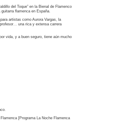
ldillo del Toque” en la Bienal de Flamenco
a guitarra flamenca en España.
 para artistas como Aurora Vargas, la
rofesor… una rica y extensa carrera
por vida, y a buen seguro, tiene aún mucho
nco.
che Flamenca [Programa La Noche Flamenca