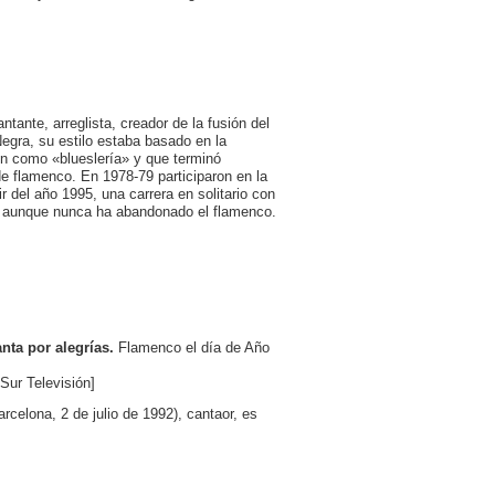
tante, arreglista, creador de la fusión del
egra, su estilo estaba basado en la
ron como «blueslería» y que terminó
e flamenco. En 1978-79 participaron en la
r del año 1995, una carrera en solitario con
, aunque nunca ha abandonado el flamenco.
nta por alegrías.
Flamenco el día de Año
ur Televisión]
celona, 2 de julio de 1992), cantaor, es