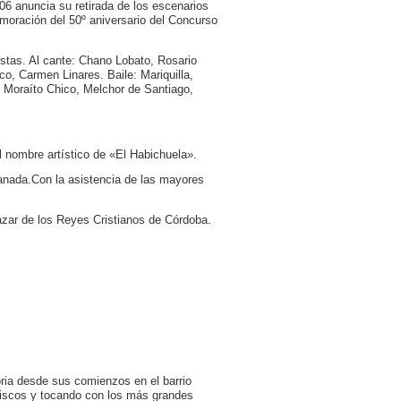
6 anuncia su retirada de los escenarios
moración del 50º aniversario del Concurso
istas. Al cante: Chano Lobato, Rosario
co, Carmen Linares. Baile: Mariquilla,
 Moraíto Chico, Melchor de Santiago,
 nombre artístico de «El Habichuela».
anada.Con la asistencia de
las mayores
ázar de los Reyes Cristianos de Córdoba.
ria desde sus comienzos en el barrio
s discos y tocando con los más grandes