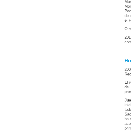
Mor
Mor
Pac
de 
el 
Otr
201
com
Ho
200
Re
El 
del
pre
Jua
ini
tod
Sac
ha 
aco
pri