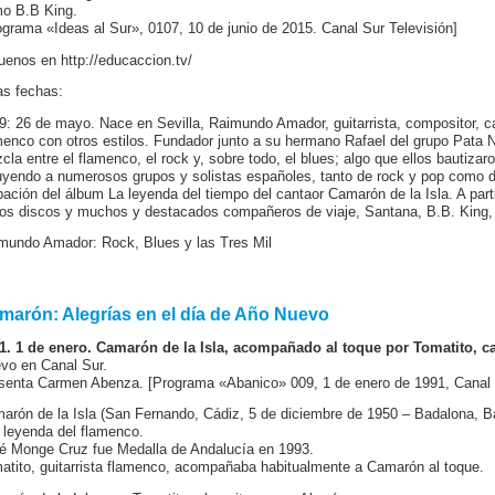
o B.B King.
ograma «Ideas al Sur», 0107, 10 de junio de 2015. Canal Sur Televisión]
uenos en http://educaccion.tv/
as fechas:
9: 26 de mayo. Nace en Sevilla, Raimundo Amador, guitarrista, compositor, can
menco con otros estilos. Fundador junto a su hermano Rafael del grupo Pata N
cla entre el flamenco, el rock y, sobre todo, el blues; algo que ellos bautiza
luyendo a numerosos grupos y solistas españoles, tanto de rock y pop como d
bación del álbum La leyenda del tiempo del cantaor Camarón de la Isla. A parti
ios discos y muchos y destacados compañeros de viaje, Santana, B.B. King
mundo Amador: Rock, Blues y las Tres Mil
marón: Alegrías en el día de Año Nuevo
1. 1 de enero. Camarón de la Isla, acompañado al toque por Tomatito, ca
vo en Canal Sur.
senta Carmen Abenza. [Programa «Abanico» 009, 1 de enero de 1991, Canal S
arón de la Isla (San Fernando, Cádiz, 5 de diciembre de 1950 – Badalona, Bar
 leyenda del flamenco.
é Monge Cruz fue Medalla de Andalucía en 1993.
atito, guitarrista flamenco, acompañaba habitualmente a Camarón al toque.