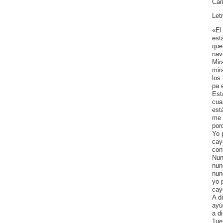
Cam
Let
«El
est
que
nav
Mir
mir
los 
pa 
Est
cua
est
me 
por
Yo 
cay
con
Nun
nun
nun
yo p
cay
A d
ayú
a d
1ue