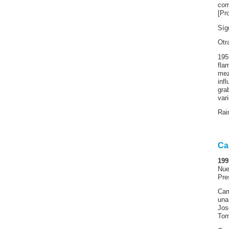
com
[Pr
Síg
Otr
195
fla
mez
inf
gra
var
Rai
Ca
199
Nue
Pre
Cam
una
Jos
Tom