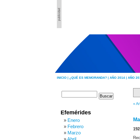
INICIO |
¿QUÉ ES MEMORANDA? |
AÑO 2014 |
AÑO 20
« Ar
Efemérides
Ma
Enero
Febrero
192
Marzo
Rec
Abril