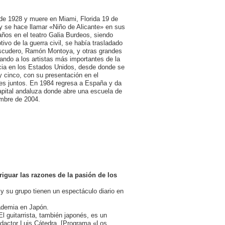
 de 1928 y muere en Miami, Florida 19 de
 y se hace llamar «Niño de Alicante» en sus
ños en el teatro Galia Burdeos, siendo
ivo de la guerra civil, se había trasladado
Escudero, Ramón Montoya, y otras grandes
ando a los artistas más importantes de la
ncia en los Estados Unidos, desde donde se
 y cinco, con su presentación en el
es juntos. En 1984 regresa a España y da
capital andaluza donde abre una escuela de
embre de 2004.
iguar las razones de la pasión de los
y su grupo tienen un espectáculo diario en
ademia en Japón.
 guitarrista, también japonés, es un
dactor Luis Cátedra. [Programa «Los