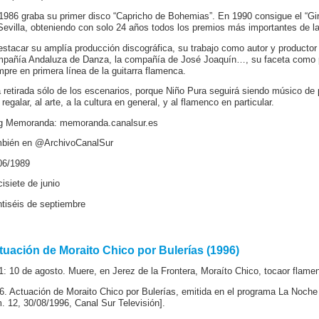
1986 graba su primer disco “Capricho de Bohemias”. En 1990 consigue el “Gira
Sevilla, obteniendo con solo 24 años todos los premios más importantes de l
estacar su amplía producción discográfica, su trabajo como autor y productor
pañía Andaluza de Danza, la compañía de José Joaquín…, su faceta como p
mpre en primera línea de la guitarra flamenca.
 retirada sólo de los escenarios, porque Niño Pura seguirá siendo músico de 
regalar, al arte, a la cultura en general, y al flamenco en particular.
g Memoranda: memoranda.canalsur.es
bién en @ArchivoCanalSur
06/1989
cisiete de junio
ntiséis de septiembre
tuación de Moraito Chico por Bulerías (1996)
1: 10 de agosto. Muere, en Jerez de la Frontera, Moraíto Chico, tocaor flame
6. Actuación de Moraito Chico por Bulerías, emitida en el programa La No
. 12, 30/08/1996, Canal Sur Televisión].