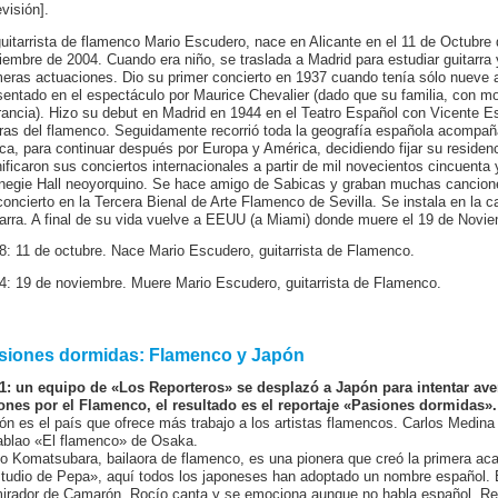
visión].
guitarrista de flamenco Mario Escudero, nace en Alicante en el 11 de Octubre
iembre de 2004. Cuando era niño, se traslada a Madrid para estudiar guitarra
meras actuaciones. Dio su primer concierto en 1937 cuando tenía sólo nueve a
sentado en el espectáculo por Maurice Chevalier (dado que su familia, con mot
rancia). Hizo su debut en Madrid en 1944 en el Teatro Español con Vicente 
uras del flamenco. Seguidamente recorrió toda la geografía española acompañ
ca, para continuar después por Europa y América, decidiendo fijar su reside
nificaron sus conciertos internacionales a partir de mil novecientos cincuenta
negie Hall neoyorquino. Se hace amigo de Sabicas y graban muchas cancion
concierto en la Tercera Bienal de Arte Flamenco de Sevilla. Se instala en la 
tarra. A final de su vida vuelve a EEUU (a Miami) donde muere el 19 de Novi
8: 11 de octubre. Nace Mario Escudero, guitarrista de Flamenco.
4: 19 de noviembre. Muere Mario Escudero, guitarrista de Flamenco.
siones dormidas: Flamenco y Japón
1: un equipo de «Los Reporteros» se desplazó a Japón para intentar aver
ones por el Flamenco, el resultado es el reportaje «Pasiones dormidas».
ón es el país que ofrece más trabajo a los artistas flamencos. Carlos Medina 
tablao «El flamenco» de Osaka.
o Komatsubara, bailaora de flamenco, es una pionera que creó la primera ac
tudio de Pepa», aquí todos los japoneses han adoptado un nombre español. El
irador de Camarón. Rocío canta y se emociona aunque no habla español. Re