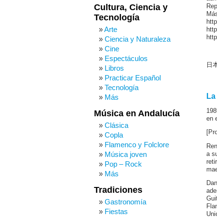
Cultura, Ciencia y
Rep
Más
Tecnología
htt
Arte
htt
htt
Ciencia y Naturaleza
Cine
Espectáculos
日本
Libros
Practicar Español
Tecnología
La
Más
198
Música en Andalucía
en 
Clásica
[Pr
Copla
Flamenco y Folclore
Ren
Música joven
a s
ret
Pop – Rock
mae
Más
Dan
Tradiciones
ade
Gui
Gastronomía
Fla
Fiestas
Uni