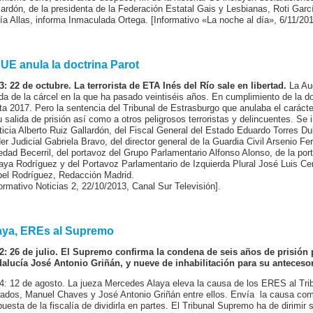
lardón, de la presidenta de la Federación Estatal Gais y Lesbianas, Roti Gar
ía Allas, informa Inmaculada Ortega. [Informativo «La noche al día», 6/11/201
 UE anula la doctrina Parot
3: 22 de octubre. La terrorista de ETA Inés del Río sale en libertad.
La Aud
ida de la cárcel en la que ha pasado veintiséis años. En cumplimiento de la do
ta 2017. Pero la sentencia del Tribunal de Estrasburgo que anulaba el carácter
u salida de prisión así como a otros peligrosos terroristas y delincuentes. Se 
ticia Alberto Ruiz Gallardón, del Fiscal General del Estado Eduardo Torres Du
er Judicial Gabriela Bravo, del director general de la Guardia Civil Arsenio 
edad Becerril, del portavoz del Grupo Parlamentario Alfonso Alonso, de la por
aya Rodríguez y del Portavoz Parlamentario de Izquierda Plural José Luis Ce
bel Rodríguez, Redacción Madrid.
formativo Noticias 2, 22/10/2013, Canal Sur Televisión].
aya, EREs al Supremo
2: 26 de julio. El Supremo confirma la condena de seis años de prisión p
alucía José Antonio Griñán, y nueve de inhabilitación para su anteceso
4: 12 de agosto. La jueza Mercedes Alaya eleva la causa de los ERES al Tri
rados, Manuel Chaves y José Antonio Griñán entre ellos. Envía la causa comp
puesta de la fiscalía de dividirla en partes. El Tribunal Supremo ha de dirimir 