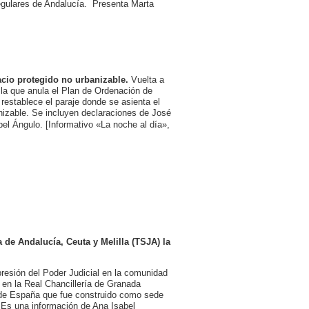
regulares de Andalucía. Presenta Marta
acio protegido no urbanizable.
Vuelta a
 la que anula el Plan de Ordenación de
establece el paraje donde se asienta el
nizable. Se incluyen declaraciones de José
l Ángulo. [Informativo «La noche al día»,
 de Andalucía, Ceuta y Melilla (TSJA) la
presión del Poder Judicial en la comunidad
en la Real Chancillería de Granada
io de España que fue construido como sede
. Es una información de Ana Isabel