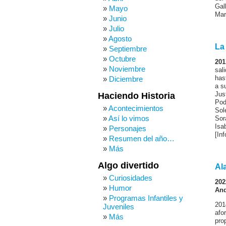
Gal
Mayo
Mar
Junio
Julio
Agosto
La
Septiembre
Octubre
201
Noviembre
sal
has
Diciembre
a s
Jus
Haciendo Historia
Pod
Acontecimientos
Sol
Así lo vimos
Sor
Isa
Personajes
[In
Resumen del año…
Más
Algo divertido
Al
Curiosidades
202
Humor
And
Programas Infantiles y
201
Juveniles
afo
Más
pro