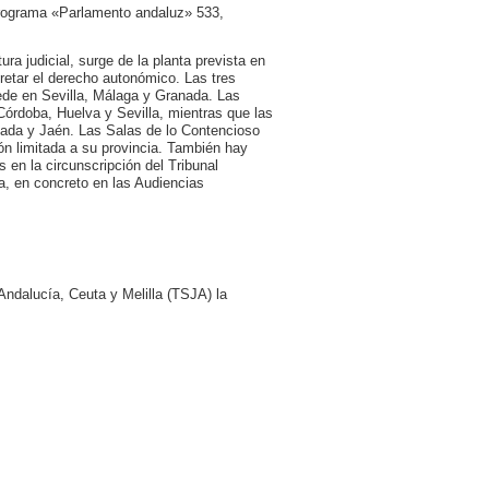
Programa «Parlamento andaluz» 533,
ra judicial, surge de la planta prevista en
rpretar el derecho autonómico. Las tres
sede en Sevilla, Málaga y Granada. Las
 Córdoba, Huelva y Sevilla, mientras que las
anada y Jaén. Las Salas de lo Contencioso
ón limitada a su provincia. También hay
 en la circunscripción del Tribunal
a, en concreto en las Audiencias
.
Andalucía, Ceuta y Melilla (TSJA) la