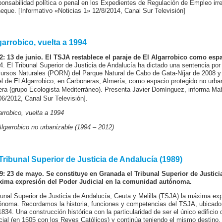
ponsabilidad política o penal en los Expedientes de Regulación de Empleo ir
eque. [Informativo «Noticias 1» 12/8/2014, Canal Sur Televisión]
garrobico, vuelta a 1994
2: 13 de junio. El TSJA restablece el paraje de El Algarrobico como esp
4. El Tribunal Superior de Justicia de Andalucía ha dictado una sentencia por
ursos Naturales (PORN) del Parque Natural de Cabo de Gata-Níjar de 2008 y r
el de El Algarrobico, en Carboneras, Almería, como espacio protegido no urba
era (grupo Ecologista Mediterráneo).
Presenta Javier Domínguez, informa Mabe
06/2012, Canal Sur Televisión].
arrobico, vuelta a 1994
Algarrobico no urbanizable (1994 – 2012)
 Tribunal Superior de Justicia de Andalucía (1989)
9: 23 de mayo. Se constituye en Granada el Tribunal Superior de Justicia
ima expresión del Poder Judicial en la comunidad autónoma.
bunal Superior de Justicia de Andalucía, Ceuta y Melilla (TSJA) la máxima ex
ónoma. Recordamos la historia, funciones y competencias del TSJA, ubicado 
1834. Una construcción histórica con la particularidad de ser el único edific
icial (en 1505 con los Reyes Católicos) y continúa teniendo el mismo destino