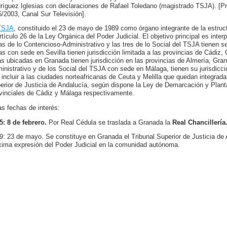
ríguez Iglesias con declaraciones de Rafael Toledano (magistrado TSJA). [
6/2003, Canal Sur Televisión].
TSJA
, constituido el 23 de mayo de 1989 como órgano integrante de la estructu
artículo 26 de la Ley Orgánica del Poder Judicial. El objetivo principal es inte
as de lo Contencioso-Administrativo y las tres de lo Social del TSJA tienen 
as con sede en Sevilla tienen jurisdicción limitada a las provincias de Cádiz,
as ubicadas en Granada tienen jurisdicción en las provincias de Almería, Gr
inistrativo y de los Social del TSJA con sede en Málaga, tienen su jurisdicci
 incluir a las ciudades norteafricanas de Ceuta y Melilla que quedan integradas
erior de Justicia de Andalucía, según dispone la Ley de Demarcación y Plant
vinciales de Cádiz y Málaga respectivamente.
as fechas de interés:
5: 8 de febrero.
Por Real Cédula se traslada a Granada la
Real Chancillería
9: 23 de mayo. Se constituye en Granada el Tribunal Superior de Justicia de 
ima expresión del Poder Judicial en la comunidad autónoma.