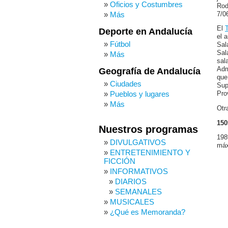
Oficios y Costumbres
Rod
Más
7/0
El
Deporte en Andalucía
el 
Fútbol
Sal
Sal
Más
sal
Adm
Geografía de Andalucía
que
Ciudades
Sup
Pueblos y lugares
Pro
Más
Otr
150
Nuestros programas
198
DIVULGATIVOS
máx
ENTRETENIMIENTO Y
FICCIÓN
INFORMATIVOS
DIARIOS
SEMANALES
MUSICALES
¿Qué es Memoranda?