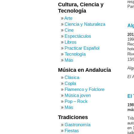
res
Cultura, Ciencia y
Pan
Tecnología
Arte
Ciencia y Naturaleza
Al
Cine
201
Espectáculos
199
Libros
Rec
Practicar Español
hot
Tecnología
Riv
13/
Más
Alg
Música en Andalucía
El 
Clásica
Copla
Flamenco y Folclore
Música joven
El
Pop – Rock
198
Más
máx
Tradiciones
Tri
aut
Gastronomía
en 
Fiestas
jud