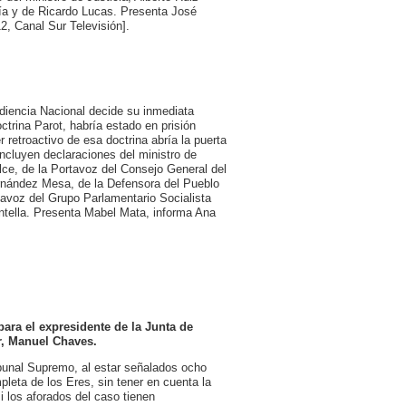
cía y de Ricardo Lucas. Presenta José
2, Canal Sur Televisión].
iencia Nacional decide su inmediata
ctrina Parot, habría estado en prisión
 retroactivo de esa doctrina abría la puerta
incluyen declaraciones del ministro de
lce, de la Portavoz del Consejo General del
Fernández Mesa, de la Defensora del Pueblo
tavoz del Grupo Parlamentario Socialista
ntella. Presenta Mabel Mata, informa Ana
ara el expresidente de la Junta de
r, Manuel Chaves.
bunal Supremo, al estar señalados ocho
leta de los Eres, sin tener en cuenta la
si los aforados del caso tienen