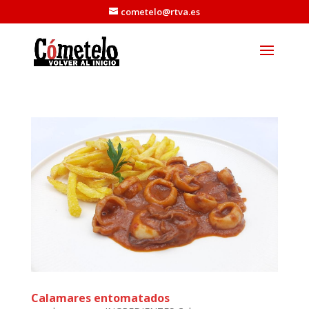
cometelo@rtva.es
Calamares entomatados