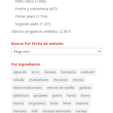
Plato Único
(1.066)
Postre y sobremesa
(457)
Primer plato
(1.194)
Segundo plato
(1.221)
Últimos programas emitidos:
(2.367)
Buscar Por fecha de emisión
Buscar
Por
fecha
Por ingrediente
de
aguacate
arroz
bacalao
berenjena
calabacín
emisión
cebolla
champiñones
chocolate
chorizo
dulces tradicionales
extracto de vainilla
gambas
garbanzos
guisantes
guisos
harina
huevo
huevos
langostinos
leche
limon
maicena
manzana
miel
mostaza americana
naranja