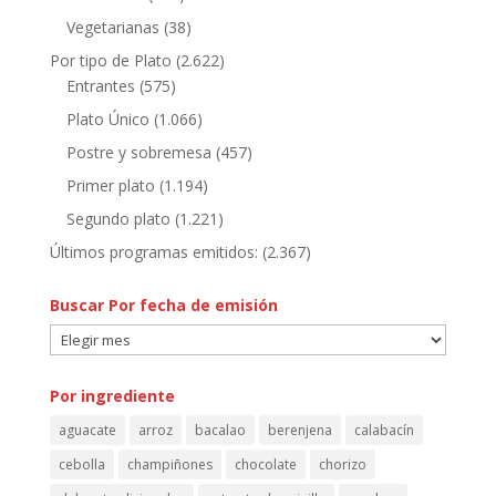
Vegetarianas
(38)
Por tipo de Plato
(2.622)
Entrantes
(575)
Plato Único
(1.066)
Postre y sobremesa
(457)
Primer plato
(1.194)
Segundo plato
(1.221)
Últimos programas emitidos:
(2.367)
Buscar Por fecha de emisión
Buscar
Por
fecha
Por ingrediente
de
aguacate
arroz
bacalao
berenjena
calabacín
emisión
cebolla
champiñones
chocolate
chorizo