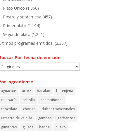
Plato Único
(1.066)
Postre y sobremesa
(457)
Primer plato
(1.194)
Segundo plato
(1.221)
Últimos programas emitidos:
(2.367)
Buscar Por fecha de emisión
Buscar
Por
fecha
Por ingrediente
de
aguacate
arroz
bacalao
berenjena
emisión
calabacín
cebolla
champiñones
chocolate
chorizo
dulces tradicionales
extracto de vainilla
gambas
garbanzos
guisantes
guisos
harina
huevo