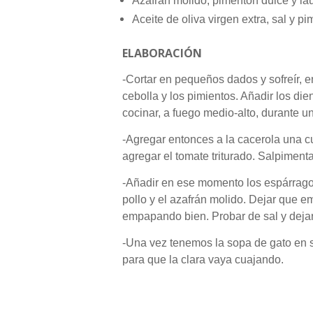
Azafrán molido, pimentón dulce y lau
Aceite de oliva virgen extra, sal y pi
ELABORACIÓN
-Cortar en pequeños dados y sofreír, 
cebolla y los pimientos. Añadir los die
cocinar, a fuego medio-alto, durante u
-Agregar entonces a la cacerola una 
agregar el tomate triturado. Salpimentar
-Añadir en ese momento los espárragos
pollo y el azafrán molido. Dejar que e
empapando bien. Probar de sal y dejar 
-Una vez tenemos la sopa de gato en s
para que la clara vaya cuajando.