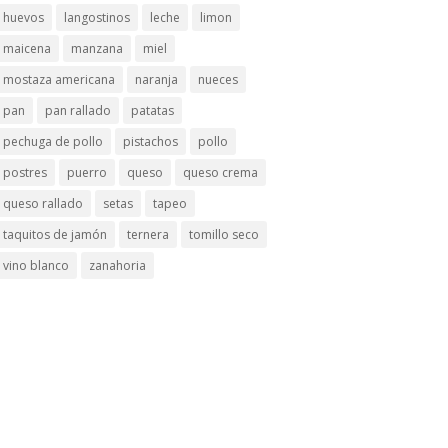
huevos
langostinos
leche
limon
maicena
manzana
miel
mostaza americana
naranja
nueces
pan
pan rallado
patatas
pechuga de pollo
pistachos
pollo
postres
puerro
queso
queso crema
queso rallado
setas
tapeo
taquitos de jamón
ternera
tomillo seco
vino blanco
zanahoria