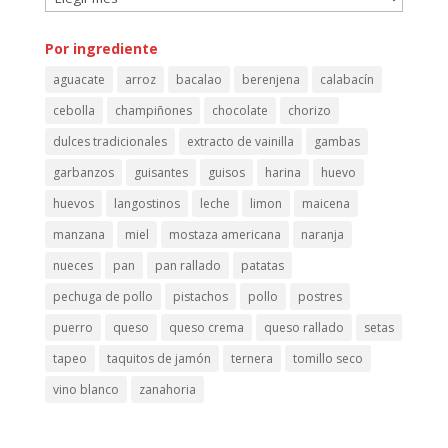
Por
fecha
Por ingrediente
de
aguacate
arroz
bacalao
berenjena
calabacín
emisión
cebolla
champiñones
chocolate
chorizo
dulces tradicionales
extracto de vainilla
gambas
garbanzos
guisantes
guisos
harina
huevo
huevos
langostinos
leche
limon
maicena
manzana
miel
mostaza americana
naranja
nueces
pan
pan rallado
patatas
pechuga de pollo
pistachos
pollo
postres
puerro
queso
queso crema
queso rallado
setas
tapeo
taquitos de jamón
ternera
tomillo seco
vino blanco
zanahoria