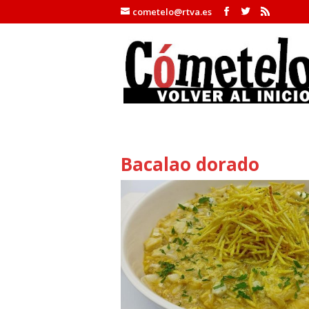
cometelo@rtva.es
Bacalao dorado