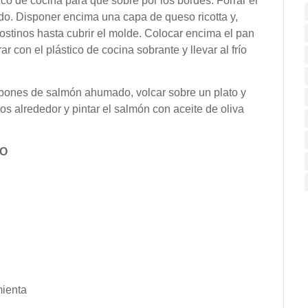
ico de cocina para que sobre por los bordes. Forrar el
o. Disponer encima una capa de queso ricotta y,
ostinos hasta cubrir el molde. Colocar encima el pan
r con el plástico de cocina sobrante y llevar al frío
ombones de salmón ahumado, volcar sobre un plato y
gos alrededor y pintar el salmón con aceite de oliva
DO
mienta