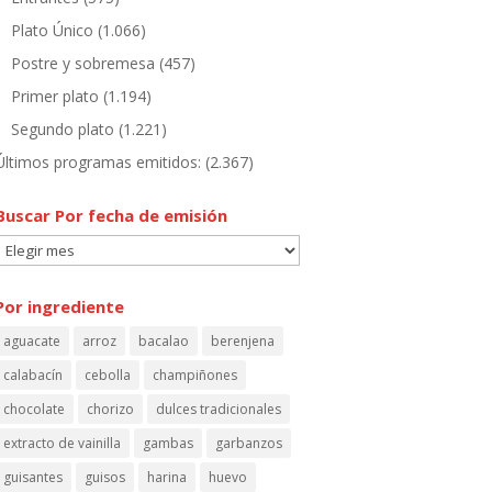
Plato Único
(1.066)
Postre y sobremesa
(457)
Primer plato
(1.194)
Segundo plato
(1.221)
Últimos programas emitidos:
(2.367)
Buscar Por fecha de emisión
Buscar
Por
fecha
Por ingrediente
de
aguacate
arroz
bacalao
berenjena
emisión
calabacín
cebolla
champiñones
chocolate
chorizo
dulces tradicionales
extracto de vainilla
gambas
garbanzos
guisantes
guisos
harina
huevo