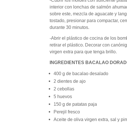
-Cubrir los moldes con suficiente plást
interior con lonchas de salmón ahumad
sobre este, mezcla de aguacate y lang
tostado, presionar para compactar, cerra
durante 30 minutos.
-Abrir el plástico de cocina de los b
retirar el plástico. Decorar con canóni
virgen extra para que tenga brillo.
INGREDIENTES BACALAO DORA
400 g de bacalao desalado
2 dientes de ajo
2 cebollas
5 huevos
150 g de patatas paja
Perejil fresco
Aceite de oliva virgen extra, sal y pi