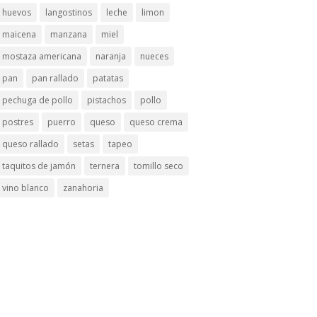
huevos
langostinos
leche
limon
maicena
manzana
miel
mostaza americana
naranja
nueces
pan
pan rallado
patatas
pechuga de pollo
pistachos
pollo
postres
puerro
queso
queso crema
queso rallado
setas
tapeo
taquitos de jamón
ternera
tomillo seco
vino blanco
zanahoria