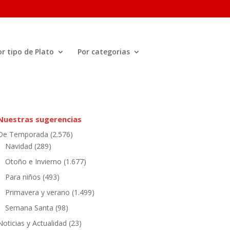
or tipo de Plato
Por categorias
Nuestras sugerencias
De Temporada
(2.576)
Navidad
(289)
Otoño e Invierno
(1.677)
Para niños
(493)
Primavera y verano
(1.499)
Semana Santa
(98)
Noticias y Actualidad
(23)