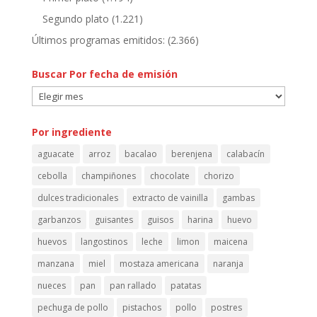
Segundo plato
(1.221)
Últimos programas emitidos:
(2.366)
Buscar Por fecha de emisión
Buscar
Por
fecha
Por ingrediente
de
aguacate
arroz
bacalao
berenjena
calabacín
emisión
cebolla
champiñones
chocolate
chorizo
dulces tradicionales
extracto de vainilla
gambas
garbanzos
guisantes
guisos
harina
huevo
huevos
langostinos
leche
limon
maicena
manzana
miel
mostaza americana
naranja
nueces
pan
pan rallado
patatas
pechuga de pollo
pistachos
pollo
postres