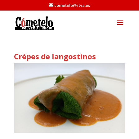
cometelo@rtva.es
Crépes de langostinos