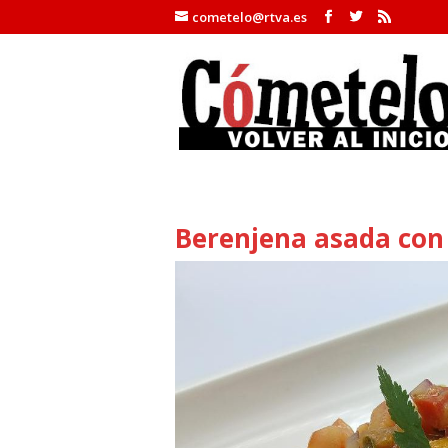
cometelo@rtva.es
Berenjena asada con