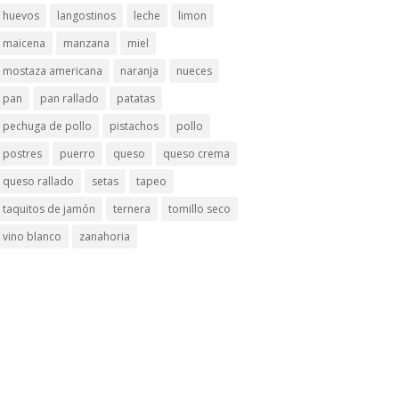
huevos
langostinos
leche
limon
maicena
manzana
miel
mostaza americana
naranja
nueces
pan
pan rallado
patatas
pechuga de pollo
pistachos
pollo
postres
puerro
queso
queso crema
queso rallado
setas
tapeo
taquitos de jamón
ternera
tomillo seco
vino blanco
zanahoria