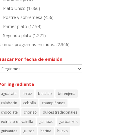
Plato Único
(1.066)
Postre y sobremesa
(456)
Primer plato
(1.194)
Segundo plato
(1.221)
Últimos programas emitidos:
(2.366)
Buscar Por fecha de emisión
Buscar
Por
fecha
Por ingrediente
de
aguacate
arroz
bacalao
berenjena
emisión
calabacín
cebolla
champiñones
chocolate
chorizo
dulces tradicionales
extracto de vainilla
gambas
garbanzos
guisantes
guisos
harina
huevo