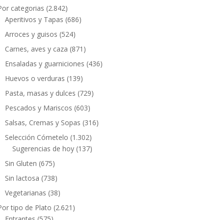
Por categorias
(2.842)
Aperitivos y Tapas
(686)
Arroces y guisos
(524)
Carnes, aves y caza
(871)
Ensaladas y guarniciones
(436)
Huevos o verduras
(139)
Pasta, masas y dulces
(729)
Pescados y Mariscos
(603)
Salsas, Cremas y Sopas
(316)
Selección Cómetelo
(1.302)
Sugerencias de hoy
(137)
Sin Gluten
(675)
Sin lactosa
(738)
Vegetarianas
(38)
Por tipo de Plato
(2.621)
Entrantes
(575)