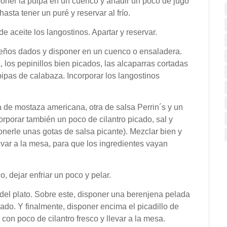
sponer la pulpa en un cuenco y añadir un poco de jugo
hasta tener un puré y reservar al frío.
de aceite los langostinos. Apartar y reservar.
queños dados y disponer en un cuenco o ensaladera.
los pepinillos bien picados, las alcaparras cortadas
pipas de calabaza. Incorporar los langostinos
ta de mostaza americana, otra de salsa Perrin´s y un
orporar también un poco de cilantro picado, sal y
erle unas gotas de salsa picante). Mezclar bien y
levar a la mesa, para que los ingredientes vayan
, dejar enfriar un poco y pelar.
 del plato. Sobre este, disponer una berenjena pelada
ado. Y finalmente, disponer encima el picadillo de
on poco de cilantro fresco y llevar a la mesa.