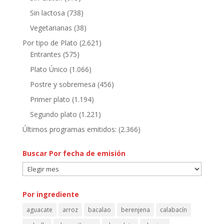
Sin lactosa
(738)
Vegetarianas
(38)
Por tipo de Plato
(2.621)
Entrantes
(575)
Plato Único
(1.066)
Postre y sobremesa
(456)
Primer plato
(1.194)
Segundo plato
(1.221)
Últimos programas emitidos:
(2.366)
Buscar Por fecha de emisión
Buscar
Por
fecha
Por ingrediente
de
aguacate
arroz
bacalao
berenjena
calabacín
emisión