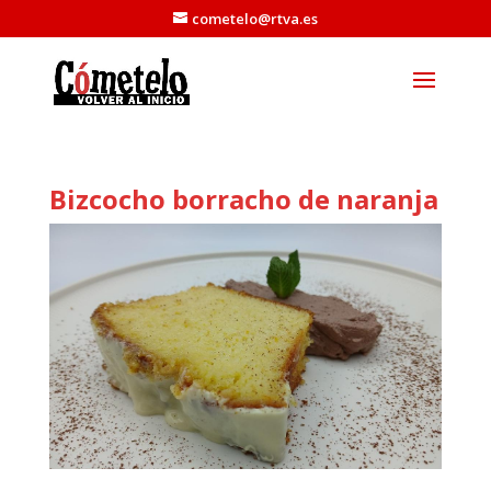
cometelo@rtva.es
Bizcocho borracho de naranja