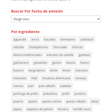
Buscar Por fecha de emisión
Buscar
Por
fecha
Por ingrediente
de
aguacate
arroz
bacalao
berenjena
calabacín
emisión
cebolla
champiñones
chocolate
chorizo
dulces tradicionales
extracto de vainilla
gambas
garbanzos
guisantes
guisos
harina
huevo
huevos
langostinos
leche
limon
maicena
manzana
miel
mostaza americana
naranja
nueces
pan
pan rallado
patatas
pechuga de pollo
pistachos
pollo
postres
puerro
queso
queso crema
queso rallado
setas
tapeo
taquitos de jamón
ternera
tomillo seco