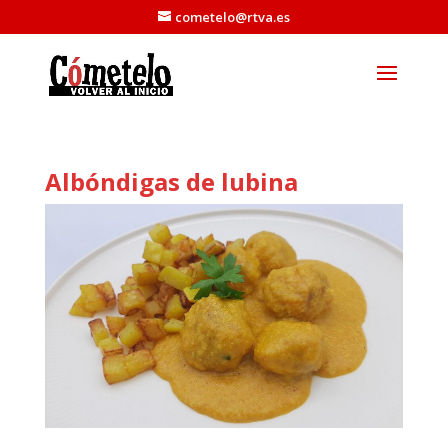
cometelo@rtva.es
Albóndigas de lubina