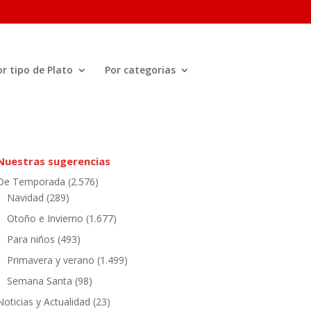
or tipo de Plato
Por categorias
Nuestras sugerencias
De Temporada
(2.576)
Navidad
(289)
Otoño e Invierno
(1.677)
Para niños
(493)
Primavera y verano
(1.499)
Semana Santa
(98)
Noticias y Actualidad
(23)