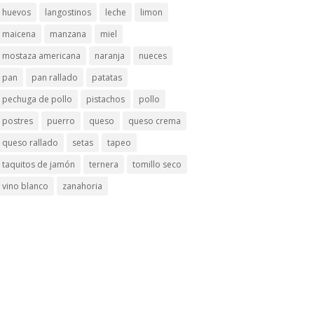
huevos
langostinos
leche
limon
maicena
manzana
miel
mostaza americana
naranja
nueces
pan
pan rallado
patatas
pechuga de pollo
pistachos
pollo
postres
puerro
queso
queso crema
queso rallado
setas
tapeo
taquitos de jamón
ternera
tomillo seco
vino blanco
zanahoria