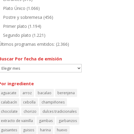
Plato Único
(1.066)
Postre y sobremesa
(456)
Primer plato
(1.194)
Segundo plato
(1.221)
Últimos programas emitidos:
(2.366)
Buscar Por fecha de emisión
Buscar
Por
fecha
Por ingrediente
de
aguacate
arroz
bacalao
berenjena
emisión
calabacín
cebolla
champiñones
chocolate
chorizo
dulces tradicionales
extracto de vainilla
gambas
garbanzos
guisantes
guisos
harina
huevo