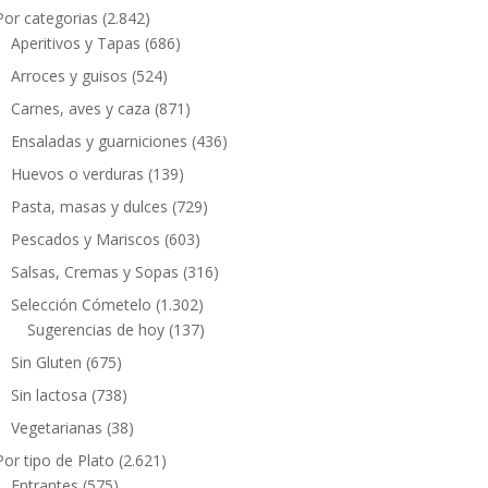
Por categorias
(2.842)
Aperitivos y Tapas
(686)
Arroces y guisos
(524)
Carnes, aves y caza
(871)
Ensaladas y guarniciones
(436)
Huevos o verduras
(139)
Pasta, masas y dulces
(729)
Pescados y Mariscos
(603)
Salsas, Cremas y Sopas
(316)
Selección Cómetelo
(1.302)
Sugerencias de hoy
(137)
Sin Gluten
(675)
Sin lactosa
(738)
Vegetarianas
(38)
Por tipo de Plato
(2.621)
Entrantes
(575)