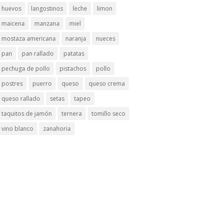
huevos
langostinos
leche
limon
maicena
manzana
miel
mostaza americana
naranja
nueces
pan
pan rallado
patatas
pechuga de pollo
pistachos
pollo
postres
puerro
queso
queso crema
queso rallado
setas
tapeo
taquitos de jamón
ternera
tomillo seco
vino blanco
zanahoria