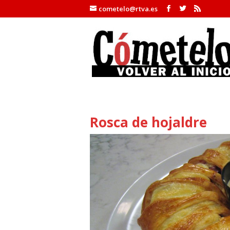
cometelo@rtva.es
Rosca de hojaldre