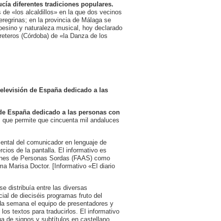
cía diferentes tradiciones populares.
 de «los alcaldillos» en la que dos vecinos
regrinas; en la provincia de Málaga se
mpesino y naturaleza musical, hoy declarado
arreteros (Córdoba) de «la Danza de los
televisión de España dedicado a las
n de España dedicado a las personas con
s que permite que cincuenta mil andaluces
mental del comunicador en lenguaje de
ios de la pantalla. El informativo es
ciones de Personas Sordas (FAAS) como
a Marisa Doctor. [Informativo «El diario
 distribuía entre las diversas
ial de dieciséis programas fruto del
ada semana el equipo de presentadores y
os textos para traducirlos. El informativo
ua de signos y subtítulos en castellano,