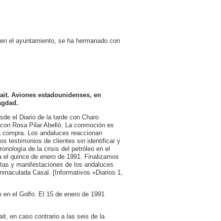
 en el ayuntamiento, se ha hermanado con
wait. Aviones estadounidenses, en
agdad.
sde el Diario de la tarde con Charo
e con Rosa Pilar Abelló. La conmoción es
e la compra. Los andaluces reaccionan
 testimonios de clientes sin identificar y
nología de la crisis del petróleo en el
 el quince de enero de 1991. Finalizamos
tas y manifestaciones de los andaluces
Inmaculada Casal. [Informativos «Diarios 1,
 en el Golfo. El 15 de enero de 1991
t, en caso contrario a las seis de la