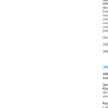
Vil
des
Par
mue
cie
ves
cam
[In
Otr
195
199
Je
199
con
Jer
Kiy
alc
vin
Kiy
y r