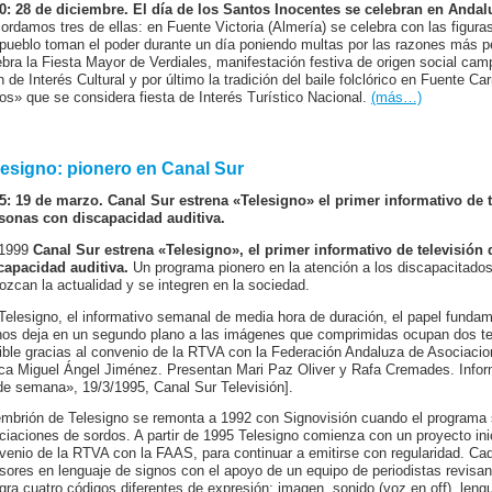
0: 28 de diciembre. El día de los Santos Inocentes se celebran en Andalu
ordamos tres de ellas: en Fuente Victoria (Almería) se celebra con las figuras
 pueblo toman el poder durante un día poniendo multas por las razones más pe
ebra la Fiesta Mayor de Verdiales, manifestación festiva de origen social ca
n de Interés Cultural y por último la tradición del baile folclórico en Fuente C
os» que se considera fiesta de Interés Turístico Nacional.
(más…)
lesigno: pionero en Canal Sur
5: 19 de marzo. Canal Sur estrena «Telesigno» el primer informativo de 
sonas con discapacidad auditiva.
 1999
Canal Sur estrena «Telesigno», el primer informativo de televisió
capacidad auditiva.
Un programa pionero en la atención a los discapacitado
ozcan la actualidad y se integren en la sociedad.
Telesigno, el informativo semanal de media hora de duración, el papel funda
nos deja en un segundo plano a las imágenes que comprimidas ocupan dos terc
ible gracias al convenio de la RTVA con la Federación Andaluza de Asocia
ica Miguel Ángel Jiménez. Presentan Mari Paz Oliver y Rafa Cremades. Inform
 de semana», 19/3/1995, Canal Sur Televisión].
embrión de Telesigno se remonta a 1992 con Signovisión cuando el programa se
ciaciones de sordos. A partir de 1995 Telesigno comienza con un proyecto inic
venio de la RTVA con la FAAS, para continuar a emitirse con regularidad. C
sores en lenguaje de signos con el apoyo de un equipo de periodistas revisan l
egra cuatro códigos diferentes de expresión: imagen, sonido (voz en off), leng