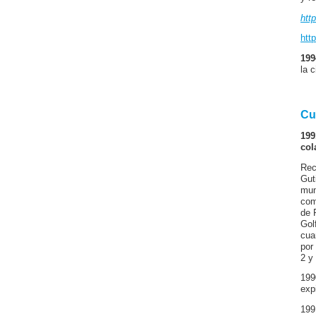
htt
htt
199
la 
Cu
199
col
Rec
Gut
mun
com
de 
Gol
cua
por
2 y
199
exp
199