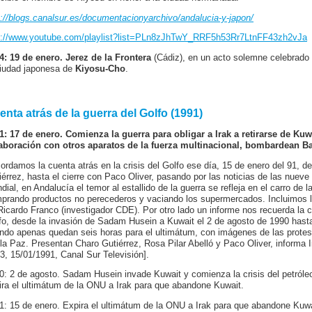
p://blogs.canalsur.es/documentacionyarchivo/andalucia-y-japon/
p://www.youtube.com/playlist?list=PLn8zJhTwY_RRF5h53Rr7LtnFF43zh2vJa
4: 19 de enero. Jerez de la Frontera
(Cádiz), en un acto solemne celebrado
ciudad japonesa de
Kiyosu-Cho
.
enta atrás de la guerra del Golfo (1991)
1: 17 de enero. Comienza la guerra para obligar a Irak a retirarse de Ku
aboración con otros aparatos de la fuerza multinacional, bombardean B
ordamos la cuenta atrás en la crisis del Golfo ese día, 15 de enero del 91, de
iérrez, hasta el cierre con Paco Oliver, pasando por las noticias de las nuev
dial, en Andalucía el temor al estallido de la guerra se refleja en el carro d
prando productos no perecederos y vaciando los supermercados. Incluimos los
Ricardo Franco (investigador CDE). Por otro lado un informe nos recuerda la cro
fo, desde la invasión de Sadam Husein a Kuwait el 2 de agosto de 1990 hasta
ndo apenas quedan seis horas para el ultimátum, con imágenes de las protes
 la Paz. Presentan Charo Gutiérrez, Rosa Pilar Abelló y Paco Oliver, informa 
 3, 15/01/1991, Canal Sur Televisión].
0: 2 de agosto. Sadam Husein invade Kuwait y comienza la crisis del petróleo
ira el ultimátum de la ONU a Irak para que abandone Kuwait.
1: 15 de enero. Expira el ultimátum de la ONU a Irak para que abandone Kuwai