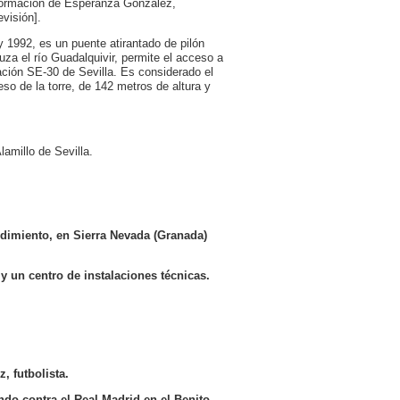
nformación de Esperanza González,
visión].
y 1992, es un puente atirantado de pilón
uza el río Guadalquivir, permite el acceso a
lación SE-30 de Sevilla. Es considerado el
eso de la torre, de 142 metros de altura y
amillo de Sevilla.
ndimiento, en Sierra Nevada (Granada)
y un centro de instalaciones técnicas.
, futbolista.
ndo contra el Real Madrid en el Benito