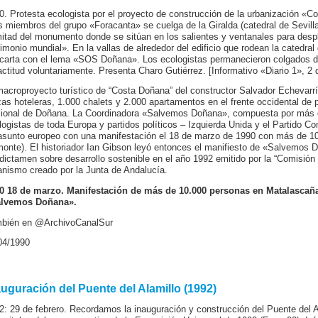
0. Protesta ecologista por el proyecto de construcción de la urbanización «
s miembros del grupo «Foracanta» se cuelga de la Giralda (catedral de Sevil
mitad del monumento donde se sitúan en los salientes y ventanales para des
rimonio mundial». En la vallas de alrededor del edificio que rodean la catedra
carta con el lema «SOS Doñana». Los ecologistas permanecieron colgados dur
actitud voluntariamente. Presenta Charo Gutiérrez. [Informativo «Diario 1», 2 d
macroproyecto turístico de “Costa Doñana” del constructor Salvador Echevarrí
zas hoteleras, 1.000 chalets y 2.000 apartamentos en el frente occidental de 
ional de Doñana. La Coordinadora «Salvemos Doñana», compuesta por más d
logistas de toda Europa y partidos políticos – Izquierda Unida y el Partido C
asunto europeo con una manifestación el 18 de marzo de 1990 con más de 1
monte). El historiador Ian Gibson leyó entonces el manifiesto de «Salvemos 
 dictamen sobre desarrollo sostenible en el año 1992 emitido por la “Comisión
anismo creado por la Junta de Andalucía.
0 18 de marzo. Manifestación de más de 10.000 personas en Matalascañ
lvemos Doñana».
bién en @ArchivoCanalSur
04/1990
auguración del Puente del Alamillo (1992)
2: 29 de febrero. Recordamos la inauguración y construcción del Puente del Al