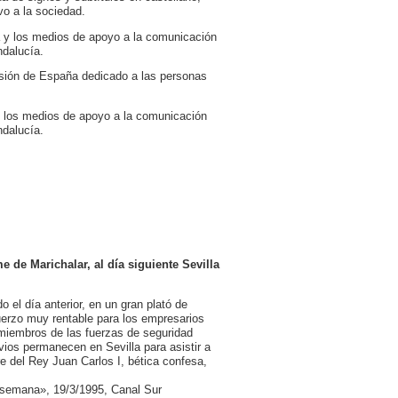
vo a la sociedad.
a y los medios de apoyo a la comunicación
ndalucía.
visión de España dedicado a las personas
 y los medios de apoyo a la comunicación
ndalucía.
 de Marichalar, al día siguiente Sevilla
 el día anterior, en un gran plató de
fuerzo muy rentable para los empresarios
 miembros de las fuerzas de seguridad
ovios permanecen en Sevilla para asistir a
e del Rey Juan Carlos I, bética confesa,
e semana», 19/3/1995, Canal Sur