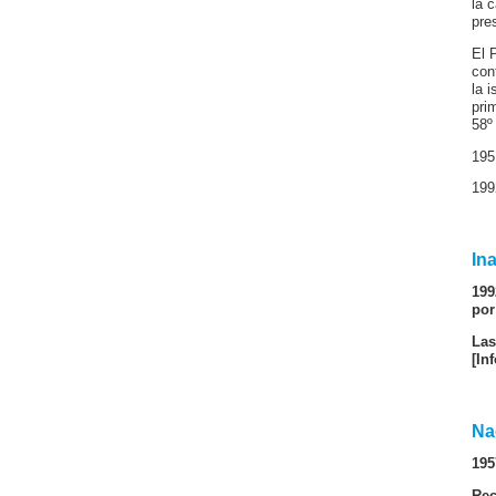
la 
pre
El 
con
la 
pri
58º
195
199
In
199
por
Las
[In
Na
195
Rec