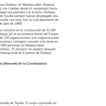
Costa Doñana» en Matalascañas (Huelva).
la) con cuerdas desde el campanario hasta
plegar una pancarta con el lema «Doñana,
l de Sevilla también habían desplegado otra
ante una hora, tras la cual depusieron de
e abril de 1990].
a consistía en la construcción de 32.000
playas (en el ecosistema dunar) del Parque
e 150 organizaciones (con organizaciones
omunista-) consiguió convertir este tema en
0.000 personas en Matalascañas
Doñana». El proyecto se paralizó después
 Internacional de Expertos de Doñana”,
as (Almonte) de la Coordinadora
amillo de Sevilla. El sexto construido en