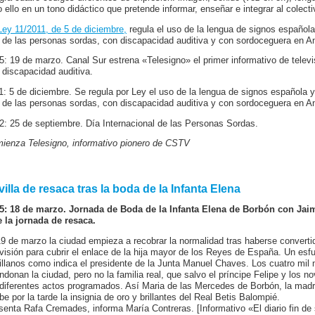
o ello en un tono didáctico que pretende informar, enseñar e integrar al colecti
Ley 11/2011, de 5 de diciembre,
regula el uso de la lengua de signos español
l de las personas sordas, con discapacidad auditiva y con sordoceguera en A
5: 19 de marzo. Canal Sur estrena «Telesigno» el primer informativo de tele
 discapacidad auditiva.
1: 5 de diciembre. Se regula por Ley el uso de la lengua de signos española
l de las personas sordas, con discapacidad auditiva y con sordoceguera en A
2: 25 de septiembre. Día Internacional de las Personas Sordas.
ienza Telesigno, informativo pionero de CSTV
illa de resaca tras la boda de la Infanta Elena
5: 18 de marzo. Jornada de Boda de la Infanta Elena de Borbón con Jaime
e la jornada de resaca.
19 de marzo la ciudad empieza a recobrar la normalidad tras haberse convertido
evisión para cubrir el enlace de la hija mayor de los Reyes de España. Un es
illanos como indica el presidente de la Junta Manuel Chaves. Los cuatro mil
ndonan la ciudad, pero no la familia real, que salvo el príncipe Felipe y los n
 diferentes actos programados. Así Maria de las Mercedes de Borbón, la madr
ibe por la tarde la insignia de oro y brillantes del Real Betis Balompié.
senta Rafa Cremades, informa María Contreras. [Informativo «El diario fin d