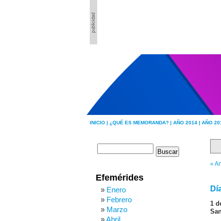
INICIO |
¿QUÉ ES MEMORANDA? |
AÑO 2014 |
AÑO 20
« Ar
Efemérides
Dí
Enero
Febrero
1 d
Marzo
San
Abril