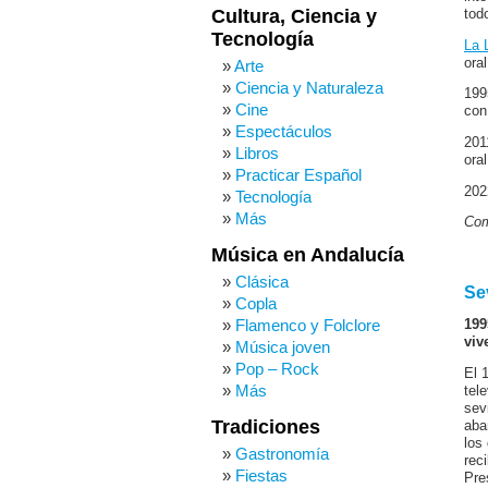
Cultura, Ciencia y
tod
Tecnología
La 
ora
Arte
Ciencia y Naturaleza
199
Cine
con
Espectáculos
201
Libros
ora
Practicar Español
202
Tecnología
Más
Com
Música en Andalucía
Clásica
Sev
Copla
Flamenco y Folclore
199
viv
Música joven
Pop – Rock
El 
Más
tel
sev
Tradiciones
aba
los
Gastronomía
rec
Fiestas
Pre