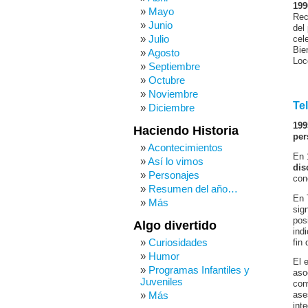
199
Mayo
Rec
Junio
del
Julio
cel
Bie
Agosto
Loc
Septiembre
Octubre
Noviembre
Te
Diciembre
199
Haciendo Historia
per
Acontecimientos
En
Así lo vimos
dis
Personajes
con
Resumen del año…
En 
Más
sig
pos
Algo divertido
ind
Curiosidades
fin
Humor
El 
Programas Infantiles y
aso
Juveniles
con
Más
ase
int