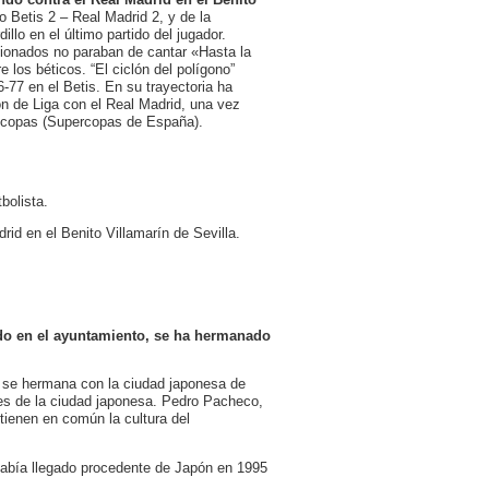
 Betis 2 – Real Madrid 2, y de la
llo en el último partido del jugador.
icionados no paraban de cantar «Hasta la
e los béticos. “El ciclón del polígono”
-77 en el Betis. En su trayectoria ha
n de Liga con el Real Madrid, una vez
rocopas (Supercopas de España).
bolista.
rid en el Benito Villamarín de Sevilla.
rado en el ayuntamiento, se ha hermanado
 se hermana con la ciudad japonesa de
ades de la ciudad japonesa. Pedro Pacheco,
tienen en común la cultura del
había llegado procedente de Japón en 1995