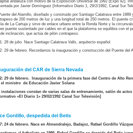
capital andaluza con motivo de la Exposición Universal de 1992 (Expo 92). I
sentada por Javier Domínguez [Informativo Diario 1, 29/2/1992, Canal Sur Tele
Puente del Alamillo, diseñado y construido por Santiago Calatrava entre 1989 
trapeso de 200 metros de luz y una longitud total de 250 metros. El puente cr
isla de La Cartuja y sirve de enlace urbano entre la Ronda Norte y la circunva
mer puente sustentado por cables en el que la plataforma se equilibra con el p
 de inclinación, que actúa de pilón contrapeso.
1: 28 de julio. Nace Santiago Calatrava Valls, arquitecto español.
2: 29 de febrero. Recordamos la inauguración y construcción del Puente del Al
auguración del CAR de Sierra Nevada
2: 29 de febrero. Inauguración de la primera fase del Centro de Alto Re
 el ministro de Educación Javier Solana
 instalaciones constan de varias salas de entrenamiento, salón de actos 
formativo «El Diario 1» 29/02/1992 Canal Sur Televisión]
ce Gordillo, despedida del Betis
7: 24 de febrero. Nace en Almendralejo, Badajoz, Rafael Gordillo Vázquez
ordamos al futbolista en 1995. Rafael Gordillo se despide del Betis juga