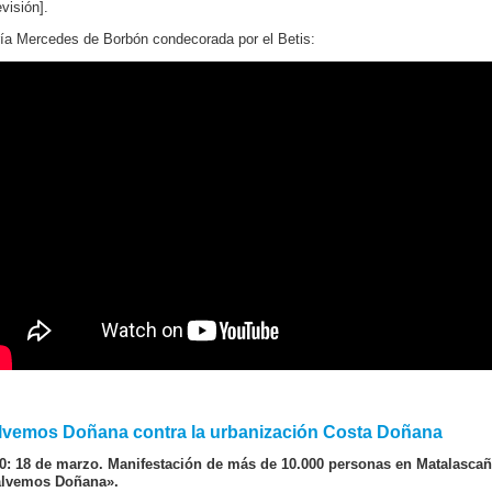
visión].
ía Mercedes de Borbón condecorada por el Betis:
lvemos Doñana contra la urbanización Costa Doñana
0: 18 de marzo. Manifestación de más de 10.000 personas en Matalascañ
lvemos Doñana».