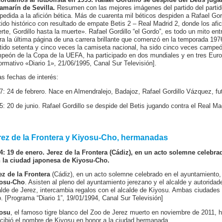
lamarín de Sevilla.
Resumen con las mejores imágenes del partido del partido
pedida a la afición bética. Más de cuarenta mil béticos despiden a Rafael Gordi
tido histórico con resultado de empate Betis 2 – Real Madrid 2, donde los af
rte, Gordillo hasta la muerte». Rafael Gordillo “el Gordo”, es todo un mito entr
rra la última página de una carrera brillante que comenzó en la temporada 1976
tido setenta y cinco veces la camiseta nacional, ha sido cinco veces campeó
peón de la Copa de la UEFA, ha participado en dos mundiales y en tres Eu
formativo «Diario 1», 21/06/1995, Canal Sur Televisión].
as fechas de interés:
7: 24 de febrero. Nace en Almendralejo, Badajoz, Rafael Gordillo Vázquez, fut
5: 20 de junio. Rafael Gordillo se despide del Betis jugando contra el Real Mad
rez de la Frontera y Kiyosu-Cho, hermanadas
4: 19 de enero. Jerez de la Frontera (Cádiz), en un acto solemne celeb
 la ciudad japonesa de
Kiyosu-Cho
.
ez de la Frontera
(Cádiz), en un acto solemne celebrado en el ayuntamiento,
osu-Cho
. Asisten al pleno del ayuntamiento jerezano y el alcalde y autorid
alde de Jerez, intercambia regalos con el alcalde de Kiyosu. Ambas ciudades 
o. [Programa “Diario 1”, 19/01/1994, Canal Sur Televisión]
osu
, el famoso tigre blanco del Zoo de Jerez muerto en noviembre de 2011, 
ecibió el nombre de Kiyosu en honor a la ciudad hermanada.