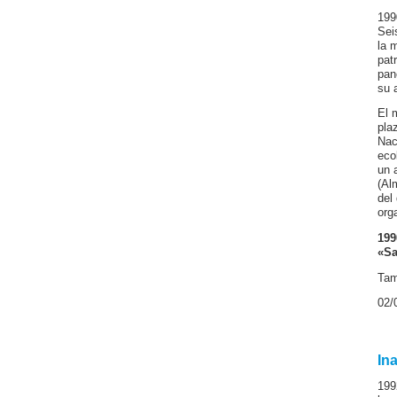
199
Sei
la 
pat
pan
su 
El 
pla
Nac
eco
un 
(Al
del
org
199
«Sa
Tam
02/
In
199